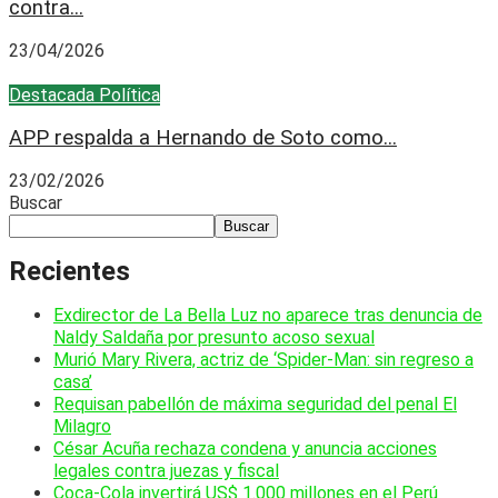
contra...
23/04/2026
Destacada
Política
APP respalda a Hernando de Soto como...
23/02/2026
Buscar
Buscar
Recientes
Exdirector de La Bella Luz no aparece tras denuncia de
Naldy Saldaña por presunto acoso sexual
Murió Mary Rivera, actriz de ‘Spider-Man: sin regreso a
casa’
Requisan pabellón de máxima seguridad del penal El
Milagro
César Acuña rechaza condena y anuncia acciones
legales contra juezas y fiscal
Coca-Cola invertirá US$ 1.000 millones en el Perú