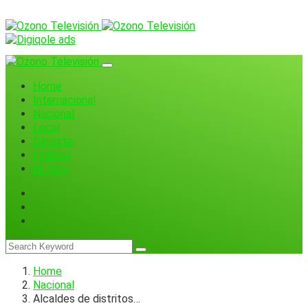
Home
Internacional
Nacional
Local
Deporte
Política
En Vivo
Home
Nacional
Alcaldes de distritos…