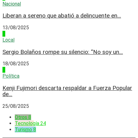
Nacional
Liberan a sereno que abatió a delincuente en...
13/08/2025
3
Local
Sergio Bolaños rompe su silencio: “No soy un...
18/08/2025
4
Política
Kenji Fujimori descarta respaldar a Fuerza Popular
de...
25/08/2025
Otros
8
Tecnología
24
Turismo
8