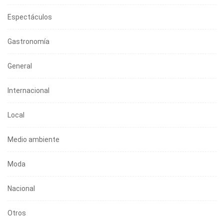
Espectáculos
Gastronomía
General
Internacional
Local
Medio ambiente
Moda
Nacional
Otros