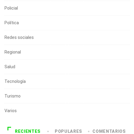
Policial
Política
Redes sociales
Regional
Salud
Tecnología
Turismo
Varios
RECIENTES
POPULARES
COMENTARIOS