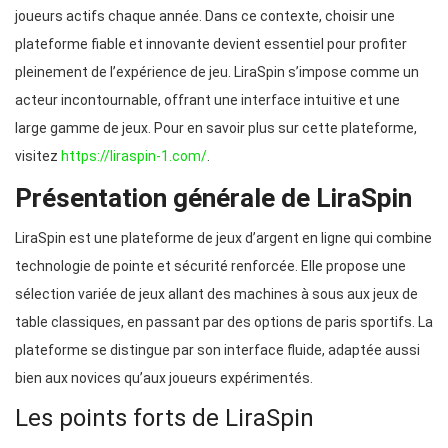
joueurs actifs chaque année. Dans ce contexte, choisir une
plateforme fiable et innovante devient essentiel pour profiter
pleinement de l’expérience de jeu. LiraSpin s’impose comme un
acteur incontournable, offrant une interface intuitive et une
large gamme de jeux. Pour en savoir plus sur cette plateforme,
visitez
https://liraspin-1.com/
.
Présentation générale de LiraSpin
LiraSpin est une plateforme de jeux d’argent en ligne qui combine
technologie de pointe et sécurité renforcée. Elle propose une
sélection variée de jeux allant des machines à sous aux jeux de
table classiques, en passant par des options de paris sportifs. La
plateforme se distingue par son interface fluide, adaptée aussi
bien aux novices qu’aux joueurs expérimentés.
Les points forts de LiraSpin