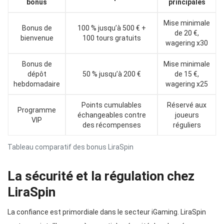
bonus
principales
Mise minimale
Bonus de
100 % jusqu’à 500 € +
de 20 €,
bienvenue
100 tours gratuits
wagering x30
Bonus de
Mise minimale
dépôt
50 % jusqu’à 200 €
de 15 €,
hebdomadaire
wagering x25
Points cumulables
Réservé aux
Programme
échangeables contre
joueurs
VIP
des récompenses
réguliers
Tableau comparatif des bonus LiraSpin
La sécurité et la régulation chez
LiraSpin
La confiance est primordiale dans le secteur iGaming. LiraSpin