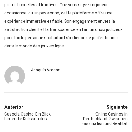
promotionnelles attractives. Que vous soyez un joueur
occasionnel ou un passionné, cette plateforme offre une
expérience immersive et fiable. Son engagement envers la
satisfaction client et la transparence en fait un choix judicieux
pour toute personne souhaitant s’initier ou se perfectionner
dans le monde des jeux en ligne.
Joaquín Vargas
Anterior
Siguiente
Casoola Casino: Ein Blick
Online Casinos in
hinter die Kulissen des…
Deutschland: Zwischen
Faszination und Realität