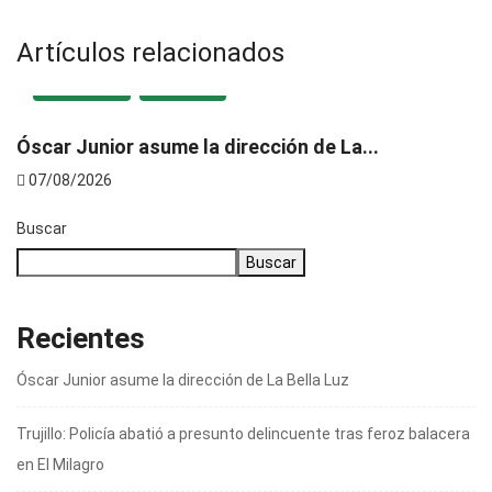
Artículos relacionados
DESTACADA
NACIONAL
Óscar Junior asume la dirección de La...
T
tr
07/08/2026
Buscar
Buscar
Recientes
Óscar Junior asume la dirección de La Bella Luz
Trujillo: Policía abatió a presunto delincuente tras feroz balacera
en El Milagro