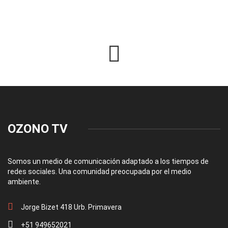
OZONO TV
Somos un medio de comunicación adaptado a los tiempos de
redes sociales. Una comunidad preocupada por el medio
ambiente.
Jorge Bizet 418 Urb. Primavera
+51 949652021