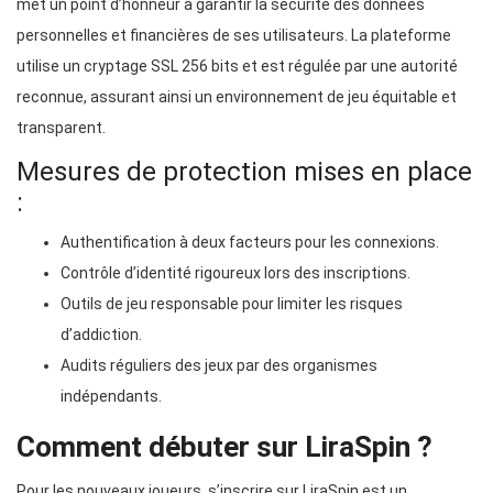
met un point d’honneur à garantir la sécurité des données
personnelles et financières de ses utilisateurs. La plateforme
utilise un cryptage SSL 256 bits et est régulée par une autorité
reconnue, assurant ainsi un environnement de jeu équitable et
transparent.
Mesures de protection mises en place
:
Authentification à deux facteurs pour les connexions.
Contrôle d’identité rigoureux lors des inscriptions.
Outils de jeu responsable pour limiter les risques
d’addiction.
Audits réguliers des jeux par des organismes
indépendants.
Comment débuter sur LiraSpin ?
Pour les nouveaux joueurs, s’inscrire sur LiraSpin est un