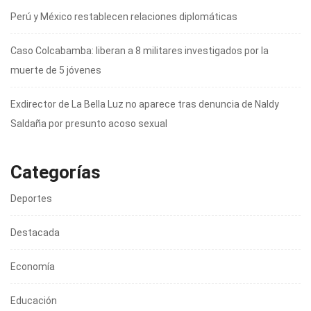
Perú y México restablecen relaciones diplomáticas
Caso Colcabamba: liberan a 8 militares investigados por la
muerte de 5 jóvenes
Exdirector de La Bella Luz no aparece tras denuncia de Naldy
Saldaña por presunto acoso sexual
Categorías
Deportes
Destacada
Economía
Educación