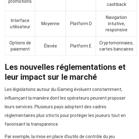
promotions
cashback
Navigation
Interface
Moyenne
Platform D
intuitive,
utilisateur
responsive
Options de
Cryptomonnaies,
Élevée
Platform E
paiement
cartes bancaires
Les nouvelles réglementations et
leur impact sur le marché
Les législations autour du iGaming évoluent constamment,
influençant la manière dont les opérateurs peuvent proposer
leurs services. Plusieurs pays adoptent des cadres
réglementaires plus stricts pour protéger les joueurs tout en
favorisant la transparence.
Par exemple, la mise en place d’outils de contrôle du jeu