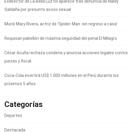
Exdirector de La Bella Luz no aparece tras denuncia de Naldy
Saldaña por presunto acoso sexual
Murió Mary Rivera, actriz de ‘Spider-Man: sin regreso a casa’
Requisan pabellón de máxima seguridad del penal El Milagro
César Acuña rechaza condena y anuncia acciones legales contra
juezas y fiscal
Coca-Cola invertirá US$ 1.000 millones en el Perú durante los
próximos 5 años
Categorías
Deportes
Destacada