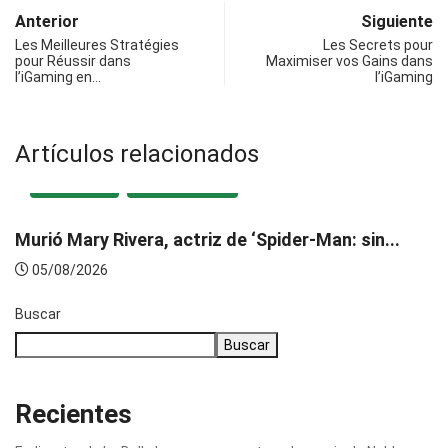
Anterior
Siguiente
Les Meilleures Stratégies
Les Secrets pour
pour Réussir dans
Maximiser vos Gains dans
l’iGaming en…
l’iGaming
Artículos relacionados
DESTACADA
ESPECTÁCULOS
Murió Mary Rivera, actriz de ‘Spider-Man: sin...
05/08/2026
Buscar
Buscar
Recientes