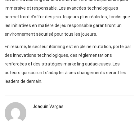
immersive et responsable. Les avancées technologiques
permettront d’offrir des jeux toujours plus réalistes, tandis que
les initiatives en matière de jeu responsable garantiront un
environnement sécurisé pour tous les joueurs.
En résumé, le secteur iGaming est en pleine mutation, porté par
des innovations technologiques, des réglementations
renforcées et des stratégies marketing audacieuses. Les
acteurs qui sauront s’adapter à ces changements seront les
leaders de demain.
Joaquín Vargas