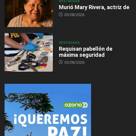
DESTACADA
Murió Mary Rivera, actriz de
05/08/2026
DESTACADA
Requisan pabellón de
máxima seguridad
05/08/2026