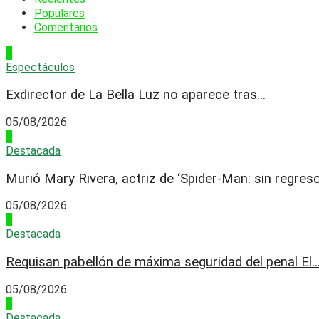
Populares
Comentarios
1
Espectáculos
Exdirector de La Bella Luz no aparece tras...
05/08/2026
2
Destacada
Murió Mary Rivera, actriz de ‘Spider-Man: sin regreso.
05/08/2026
3
Destacada
Requisan pabellón de máxima seguridad del penal El..
05/08/2026
4
Destacada