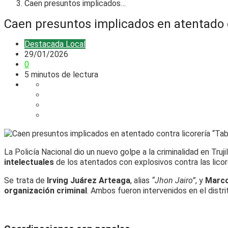
Caen presuntos implicados…
Caen presuntos implicados en atentado co
Destacada
Local
29/01/2026
0
5 minutos de lectura
La Policía Nacional dio un nuevo golpe a la criminalidad en Trujil
intelectuales
de los atentados con explosivos contra las lico
Se trata de
Irving Juárez Arteaga
, alias
“Jhon Jairo”
, y
Marco
organización criminal
. Ambos fueron intervenidos en el distr