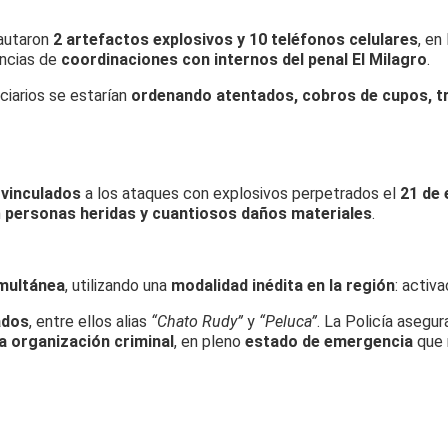
autaron
2 artefactos explosivos y 10 teléfonos celulares
, en
encias de
coordinaciones con internos del penal El Milagro
.
ciarios se estarían
ordenando atentados, cobros de cupos, tr
 vinculados
a los ataques con explosivos perpetrados el
21 de 
n
personas heridas y cuantiosos daños materiales
.
multánea
, utilizando una
modalidad inédita en la región
: activ
ados
, entre ellos alias
“Chato Rudy”
y
“Peluca”
. La Policía asegu
a organización criminal
, en pleno
estado de emergencia
que r