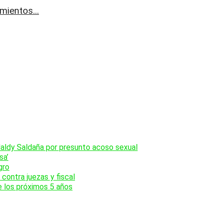
mientos...
Naldy Saldaña por presunto acoso sexual
sa’
gro
contra juezas y fiscal
e los próximos 5 años