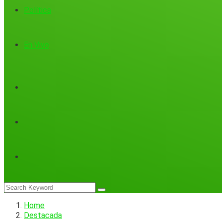
Política
En Vivo
Home
Destacada