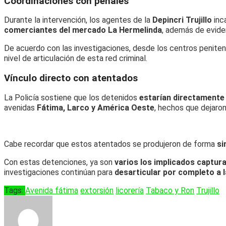
Coordinaciones con penales
Durante la intervención, los agentes de la
Depincri Trujillo
inc
comerciantes del mercado La Hermelinda
, además de evid
De acuerdo con las investigaciones, desde los centros peniten
nivel de articulación de esta red criminal.
Vínculo directo con atentados
La Policía sostiene que los detenidos
estarían directamente
avenidas
Fátima, Larco y América Oeste
, hechos que dejaro
Cabe recordar que estos atentados se produjeron de forma
si
Con estas detenciones, ya son
varios los implicados captur
investigaciones continúan para
desarticular por completo a l
Tags:
Avenida fátima
extorsión
licorería
Tabaco y Ron
Trujillo