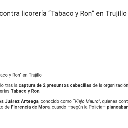
ntra licorería “Tabaco y Ron” en Trujillo
lo tras la
captura de 2 presuntos cabecillas
de la organizació
rerías
Tabaco y Ron
.
s Juárez Arteaga
, conocido como
“Viejo Mauro”
, quienes con
ito de
Florencia de Mora
, cuando —según la Policía—
planeaban