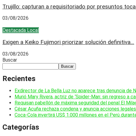
Trujillo: capturan a requisitoriado por presuntos toca
03/08/2026
Destacada
Local
Exigen a Keiko Fujimori priorizar solución definitiva...
03/08/2026
Buscar
Buscar
Recientes
Exdirector de La Bella Luz no aparece tras denuncia de 
Murió Mary Rivera, actriz de ‘Spider-Man: sin regreso a ca
Requisan pabellón de máxima seguridad del penal El Mila
César Acuña rechaza condena y anuncia acciones legales 
Coca-Cola invertirá US$ 1.000 millones en el Perú durant
Categorías