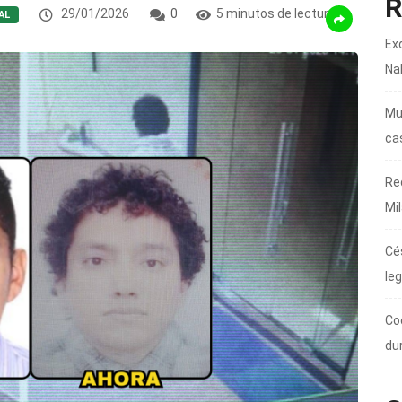
R
29/01/2026
0
5 minutos de lectura
AL
Ex
Na
Mur
ca
Re
Mi
Cé
leg
Co
du