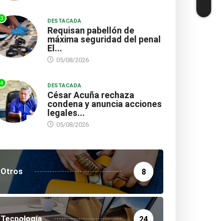
3
DESTACADA
Requisan pabellón de
máxima seguridad del penal
El...
05/08/2026
4
DESTACADA
César Acuña rechaza
condena y anuncia acciones
legales...
05/08/2026
Otros
8
Tecnología
24