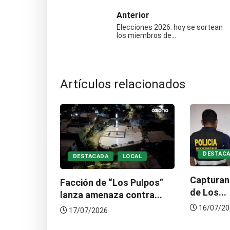
Anterior
Elecciones 2026: hoy se sortean
los miembros de…
Artículos relacionados
DESTACADA
LOCAL
OCAL
Capturan a primo del líder
 Pulpos”
de Los...
ontra...
16/07/2026