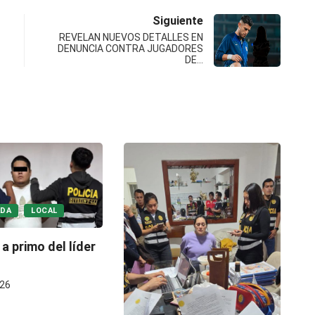
Siguiente
REVELAN NUEVOS DETALLES EN
DENUNCIA CONTRA JUGADORES
DE…
DESTACADA
LOCAL
Ca
Facción de “Los Pulpos”
de
lanza amenaza contra...
17/07/2026