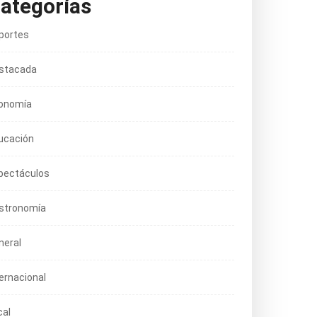
ategorías
portes
stacada
onomía
ucación
pectáculos
stronomía
neral
ternacional
cal