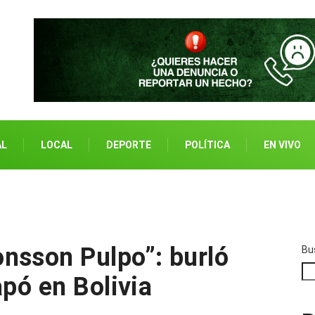
AL
LOCAL
DEPORTE
POLÍTICA
EN VIVO
nsson Pulpo”: burló
Bu
apó en Bolivia