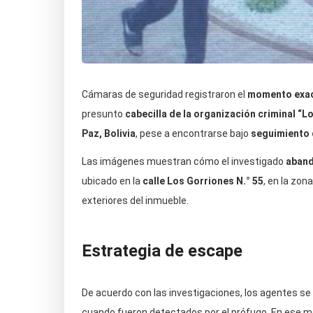
Cámaras de seguridad registraron el
momento exa
presunto
cabecilla de la organización criminal “L
Paz, Bolivia
, pese a encontrarse bajo
seguimiento d
Las imágenes muestran cómo el investigado
aband
ubicado en la
calle Los Gorriones N.° 55
, en la zon
exteriores del inmueble.
Estrategia de escape
De acuerdo con las investigaciones, los agentes s
cuando fueron detectados por el prófugo. En ese