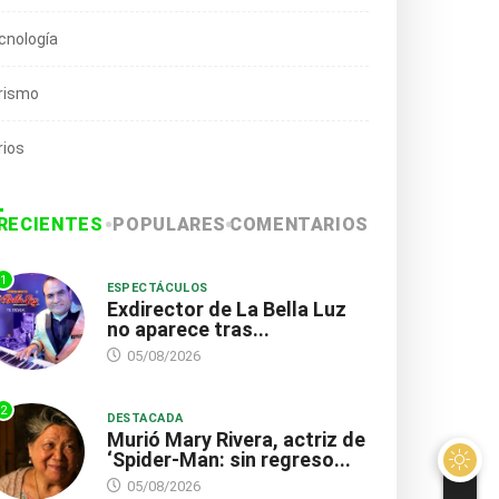
cnología
rismo
rios
RECIENTES
POPULARES
COMENTARIOS
1
ESPECTÁCULOS
Exdirector de La Bella Luz
no aparece tras...
05/08/2026
2
DESTACADA
Murió Mary Rivera, actriz de
‘Spider-Man: sin regreso...
05/08/2026