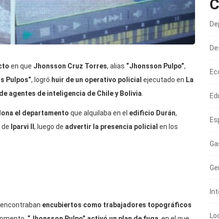
C
De
De
cto
en que
Jhonsson Cruz Torres
, alias
“Jhonsson Pulpo”
,
Ec
os Pulpos”
, logró
huir de un operativo policial
ejecutado en
La
e agentes de inteligencia de Chile y Bolivia
.
Ed
ona el departamento
que alquilaba en el
edificio Durán
,
Es
a de
Iparvi II
, luego de
advertir la presencia policial
en los
Ga
Ge
In
e encontraban
encubiertos como trabajadores topográficos
Lo
 momento,
“Jhonsson Pulpo” activó un plan de fuga
, en el que