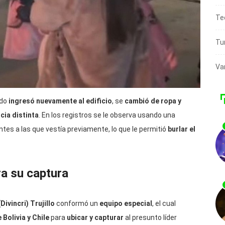
Te
Tu
Va
ado
ingresó nuevamente al edificio
, se
cambió de ropa y
cia distinta
. En los registros se le observa usando una
entes a las que vestía previamente, lo que le permitió
burlar el
ra su captura
Divincri) Trujillo
conformó un
equipo especial
, el cual
 Bolivia y Chile
para
ubicar y capturar
al presunto líder