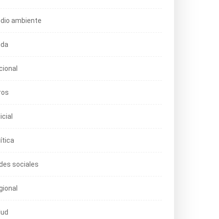
dio ambiente
da
cional
ros
icial
ítica
des sociales
gional
lud