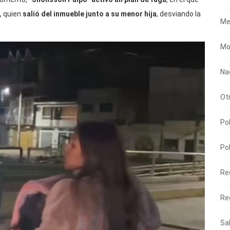
, quien
salió del inmueble junto a su menor hija
, desviando la
Me
Mo
Na
Ot
Pol
Pol
Re
Re
Sa