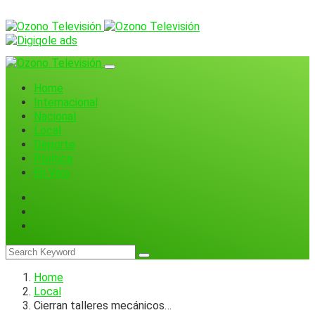
Home
Internacional
Nacional
Local
Deporte
Política
En Vivo
Home
Local
Cierran talleres mecánicos…