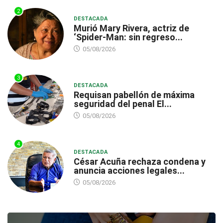
2
DESTACADA
Murió Mary Rivera, actriz de
‘Spider-Man: sin regreso...
05/08/2026
3
DESTACADA
Requisan pabellón de máxima
seguridad del penal El...
05/08/2026
4
DESTACADA
César Acuña rechaza condena y
anuncia acciones legales...
05/08/2026