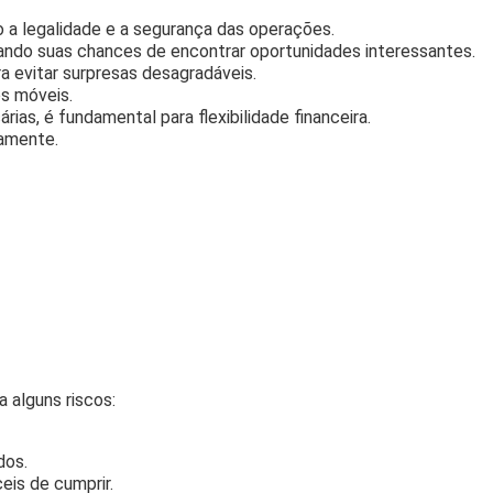
do a legalidade e a segurança das operações.
ando suas chances de encontrar oportunidades interessantes.
a evitar surpresas desagradáveis.
os móveis.
ias, é fundamental para flexibilidade financeira.
damente.
 alguns riscos:
dos.
eis de cumprir.