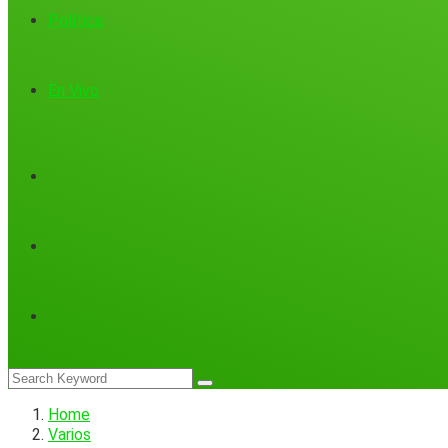
Política
En Vivo
Home
Varios