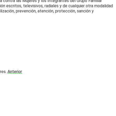
ia contra las Mujeres y los Integrantes del Grupo Familiar
n escritos, televisivos, radiales y de cualquier otra modalidad
ilización, prevención, atención, protección, sanción y
Anterior