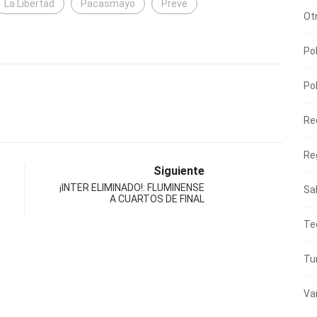
La Libertad
Pacasmayo
Preve
Ot
Pol
Pol
Re
Re
Siguiente
¡INTER ELIMINADO!: FLUMINENSE
Sa
A CUARTOS DE FINAL
Te
Tu
DES
Va