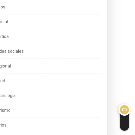
ros
icial
ítica
des sociales
gional
lud
cnología
rismo
TACADA
POLÍTICA
rios