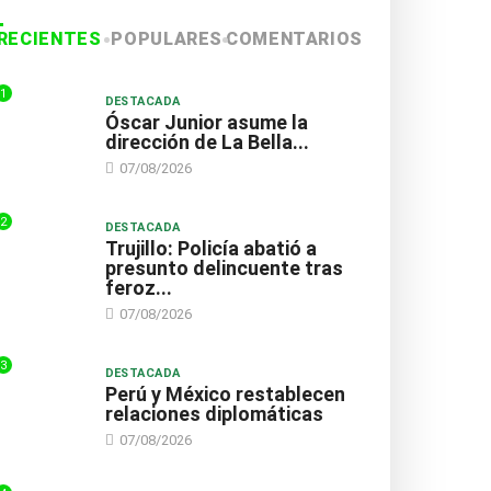
efine hoy si Renovación Popular sigue...
RECIENTES
POPULARES
COMENTARIOS
/2026
1
DESTACADA
Óscar Junior asume la
dirección de La Bella...
07/08/2026
2
DESTACADA
Trujillo: Policía abatió a
presunto delincuente tras
feroz...
07/08/2026
3
DESTACADA
Perú y México restablecen
relaciones diplomáticas
07/08/2026