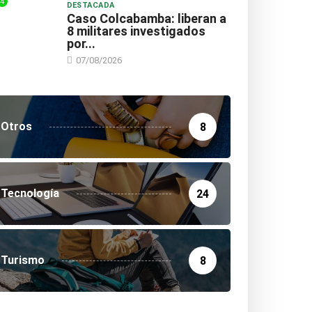
4
DESTACADA
Caso Colcabamba: liberan a
8 militares investigados
por...
07/08/2026
Otros
8
Tecnología
24
Turismo
8