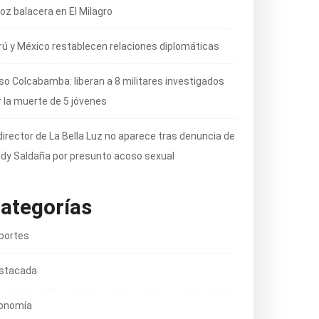
oz balacera en El Milagro
rú y México restablecen relaciones diplomáticas
so Colcabamba: liberan a 8 militares investigados
r la muerte de 5 jóvenes
director de La Bella Luz no aparece tras denuncia de
ldy Saldaña por presunto acoso sexual
ategorías
portes
stacada
onomía