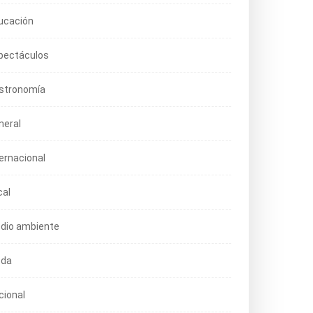
ucación
pectáculos
stronomía
neral
ternacional
cal
dio ambiente
da
cional