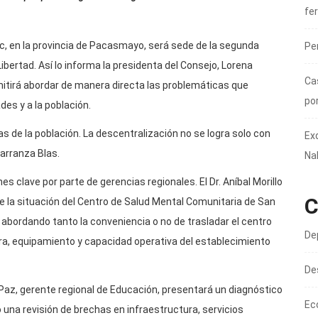
fer
loc, en la provincia de Pacasmayo, será sede de la segunda
Pe
bertad. Así lo informa la presidenta del Consejo, Lorena
Ca
itirá abordar de manera directa las problemáticas que
po
es y a la población.
de la población. La descentralización no se logra solo con
Ex
arranza Blas.
Na
s clave por parte de gerencias regionales. El Dr. Aníbal Morillo
C
e la situación del Centro de Salud Mental Comunitaria de San
 abordando tanto la conveniencia o no de trasladar el centro
De
ra, equipamiento y capacidad operativa del establecimiento
De
 Paz, gerente regional de Educación, presentará un diagnóstico
Ec
 una revisión de brechas en infraestructura, servicios