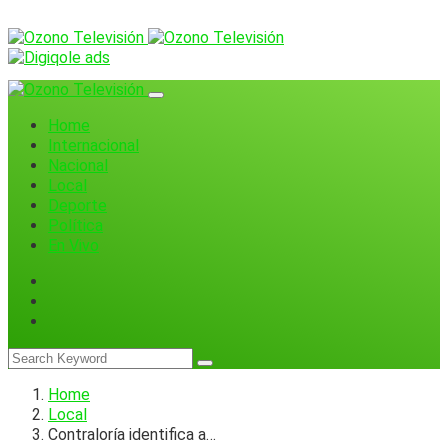
Home
Internacional
Nacional
Local
Deporte
Política
En Vivo
Home
Local
Contraloría identifica a…