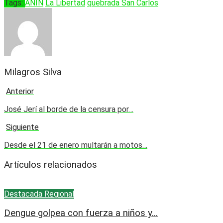
Tags:
ANIN
La Libertad
quebrada San Carlos
Milagros Silva
Anterior
José Jerí al borde de la censura por…
Siguiente
Desde el 21 de enero multarán a motos…
Artículos relacionados
Destacada
Regional
Dengue golpea con fuerza a niños y...