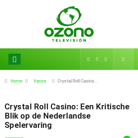
Home
Varios
Crystal Roll Casino:…
Crystal Roll Casino: Een Kritische
Blik op de Nederlandse
Spelervaring