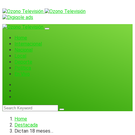
Home
Internacional
Nacional
Local
Deporte
Política
En Vivo
Home
Destacada
Dictan 18 meses…