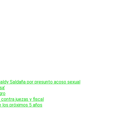
Naldy Saldaña por presunto acoso sexual
sa’
gro
contra juezas y fiscal
e los próximos 5 años