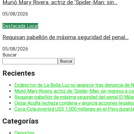
Murió Mary Rivera, actriz de ‘Spider-Man: sin...
05/08/2026
Destacada
Local
Requisan pabellón de máxima seguridad del penal...
05/08/2026
Buscar
Buscar
Recientes
Exdirector de La Bella Luz no aparece tras denuncia de 
Murió Mary Rivera, actriz de ‘Spider-Man: sin regreso a ca
Requisan pabellón de máxima seguridad del penal El Mila
César Acuña rechaza condena y anuncia acciones legales 
Coca-Cola invertirá US$ 1.000 millones en el Perú durant
Categorías
Deportes