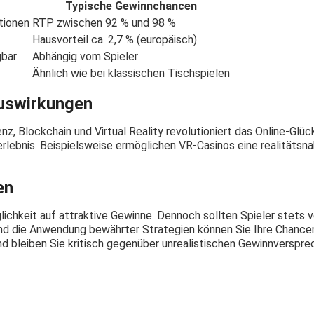
Typische Gewinnchancen
tionen
RTP zwischen 92 % und 98 %
Hausvorteil ca. 2,7 % (europäisch)
gbar
Abhängig vom Spieler
Ähnlich wie bei klassischen Tischspielen
Auswirkungen
z, Blockchain und Virtual Reality revolutioniert das Online-Glüc
rlebnis. Beispielsweise ermöglichen VR-Casinos eine realitäts
en
lichkeit auf attraktive Gewinne. Dennoch sollten Spieler stets
d die Anwendung bewährter Strategien können Sie Ihre Chancen 
nd bleiben Sie kritisch gegenüber unrealistischen Gewinnverspre