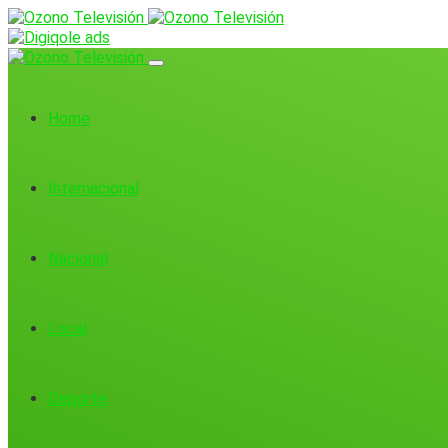
Home
Internacional
Nacional
Local
Deporte