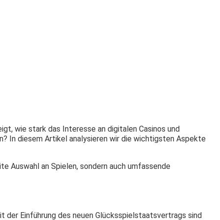
gt, wie stark das Interesse an digitalen Casinos und
 In diesem Artikel analysieren wir die wichtigsten Aspekte
breite Auswahl an Spielen, sondern auch umfassende
it der Einführung des neuen Glücksspielstaatsvertrags sind