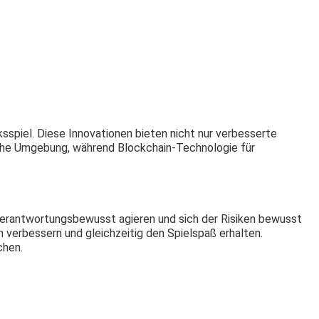
ksspiel. Diese Innovationen bieten nicht nur verbesserte
nahe Umgebung, während Blockchain-Technologie für
 verantwortungsbewusst agieren und sich der Risiken bewusst
verbessern und gleichzeitig den Spielspaß erhalten.
chen.