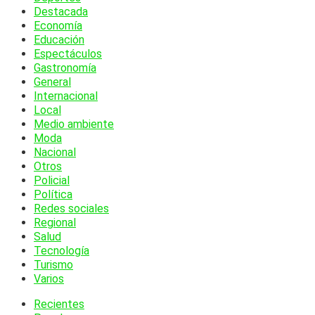
Destacada
Economía
Educación
Espectáculos
Gastronomía
General
Internacional
Local
Medio ambiente
Moda
Nacional
Otros
Policial
Política
Redes sociales
Regional
Salud
Tecnología
Turismo
Varios
Recientes