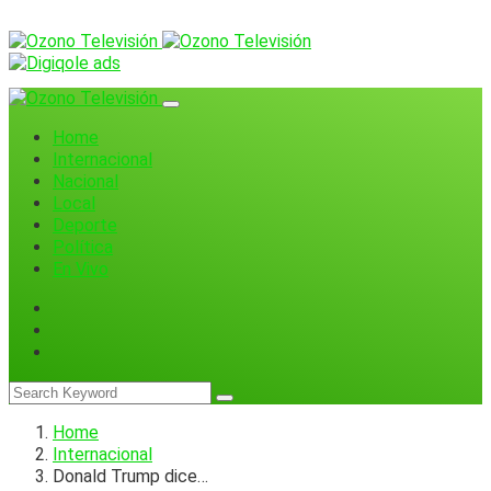
Home
Internacional
Nacional
Local
Deporte
Política
En Vivo
Home
Internacional
Donald Trump dice…