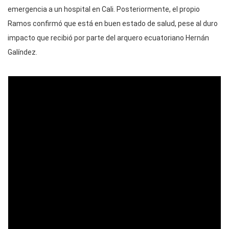
emergencia a un hospital en Cali. Posteriormente, el propio
Ramos confirmó que está en buen estado de salud, pese al duro
impacto que recibió por parte del arquero ecuatoriano Hernán
Galíndez.