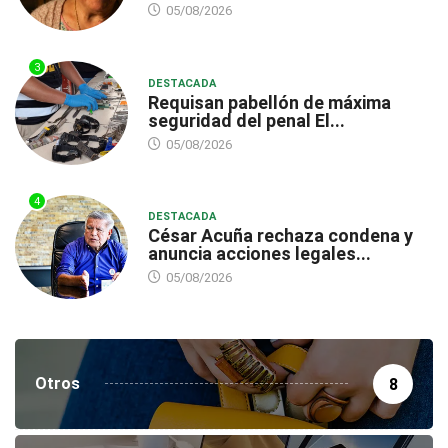
05/08/2026
3
DESTACADA
Requisan pabellón de máxima
seguridad del penal El...
05/08/2026
4
DESTACADA
César Acuña rechaza condena y
anuncia acciones legales...
05/08/2026
Otros
8