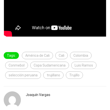
Tags:
América de Cali
Cali
Colombia
Conmebol
Copa Sudamericana
Luis Ramos
selección peruana
trujillano
Trujillo
Joaquín Vargas