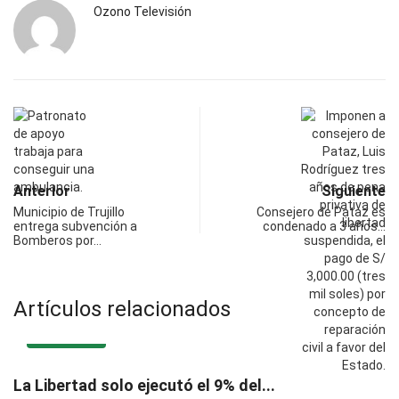
Ozono Televisión
Anterior
Siguiente
Municipio de Trujillo
Consejero de Pataz es
entrega subvención a
condenado a 3 años…
Bomberos por…
Artículos relacionados
DESTACADA
La Libertad solo ejecutó el 9% del...
G