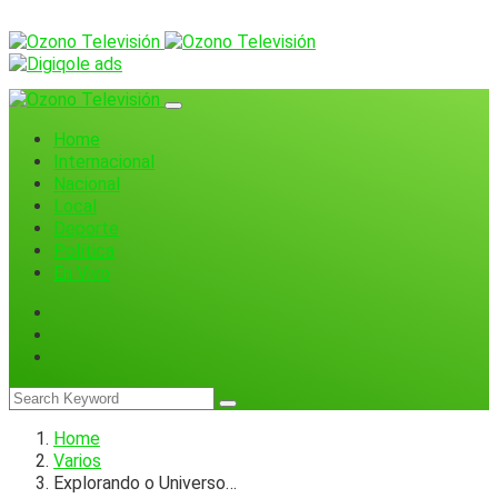
Home
Internacional
Nacional
Local
Deporte
Política
En Vivo
Home
Varios
Explorando o Universo…