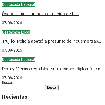
Destacada
Nacional
Óscar Junior asume la dirección de La...
07/08/2026
Destacada
Local
Trujillo: Policía abatió a presunto delincuente tras...
07/08/2026
Destacada
Nacional
Perú y México restablecen relaciones diplomáticas
07/08/2026
Buscar
Buscar
Recientes