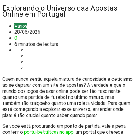
Explorando o Universo das Apostas
Online em Portugal
Varios
28/06/2026
0
6 minutos de lectura
Quem nunca sentiu aquela mistura de curiosidade e ceticismo
ao se deparar com um site de apostas? A verdade é que o
mundo dos jogos de azar online pode ser tão fascinante
quanto uma partida de futebol no último minuto, mas
também tão traiçoeiro quanto uma roleta viciada. Para quem
está começando a explorar esse universo, entender onde
pisar é tão crucial quanto saber quando parar.
Se você está procurando um ponto de partida, vale a pena
conferir o
portu-bettiltcasino.app
, um portal que oferece