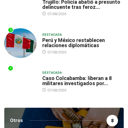
Trujillo: Policía abatió a presunto
delincuente tras feroz...
07/08/2026
3
DESTACADA
Perú y México restablecen
relaciones diplomáticas
07/08/2026
4
DESTACADA
Caso Colcabamba: liberan a 8
militares investigados por...
07/08/2026
Otros
8