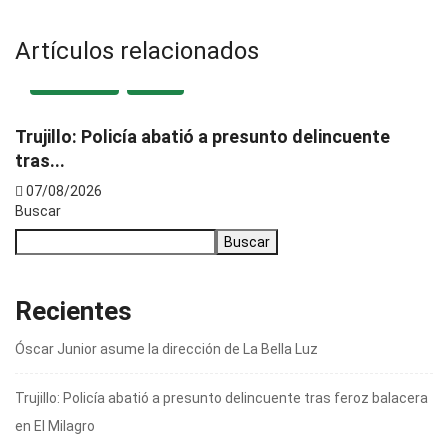
Artículos relacionados
DESTACADA
LOCAL
Trujillo: Policía abatió a presunto delincuente
D
tras...
07/08/2026
Buscar
Buscar
Recientes
Óscar Junior asume la dirección de La Bella Luz
Trujillo: Policía abatió a presunto delincuente tras feroz balacera
en El Milagro