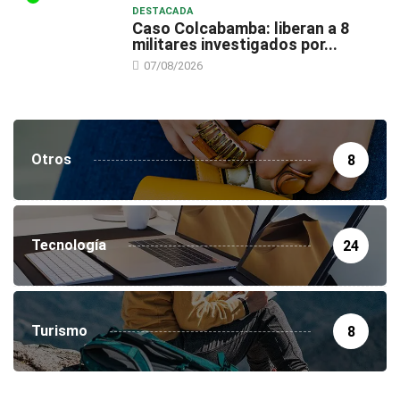
DESTACADA
Caso Colcabamba: liberan a 8
militares investigados por...
07/08/2026
Otros
8
Tecnología
24
Turismo
8