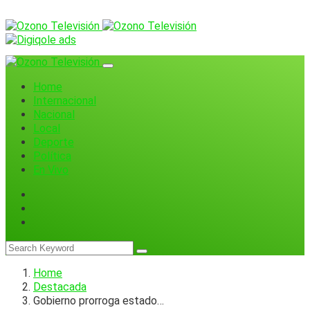
Home
Internacional
Nacional
Local
Deporte
Política
En Vivo
Home
Destacada
Gobierno prorroga estado…