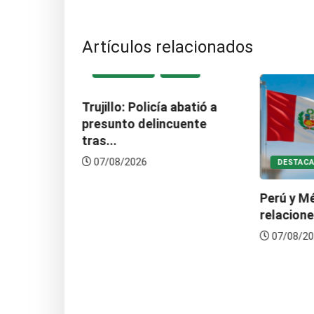
Artículos relacionados
ACIONAL
DESTACADA
LOCAL
ume la
Trujillo: Policía abatió a
.
presunto delincuente
tras...
07/08/2026
DESTAC
Perú y M
relacion
07/08/20