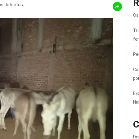
R
s de lectura
Ós
Tru
fer
Pe
Ca
po
Ex
Na
C
De