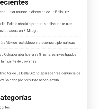
ecientes
car Junior asume la dirección de La Bella Luz
jillo: Policía abatió a presunto delincuente tras
oz balacera en El Milagro
rú y México restablecen relaciones diplomáticas
so Colcabamba: liberan a 8 militares investigados
r la muerte de 5 jóvenes
director de La Bella Luz no aparece tras denuncia de
ldy Saldaña por presunto acoso sexual
ategorías
portes