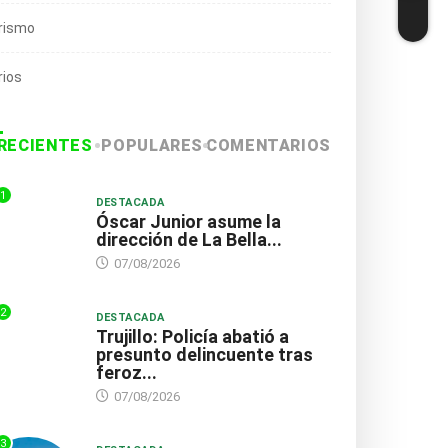
rismo
rios
RECIENTES
POPULARES
COMENTARIOS
1
DESTACADA
Óscar Junior asume la
dirección de La Bella...
07/08/2026
2
DESTACADA
Trujillo: Policía abatió a
presunto delincuente tras
feroz...
07/08/2026
3