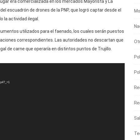
e lugar era comercializada en los mercados Mayorista y La
 del escuadrón de drones de la PNP, que logró captar desde el
Mo
 la actividad ilegal.
Na
trumentos utilizados para el faenado, los cuales serán puestos
tigaciones correspondientes. Las autoridades no descartan que
Ot
al de carne que operaría en distintos puntos de Trujillo.
Pol
Pol
mp4?_=1
Re
Re
Sa
Te