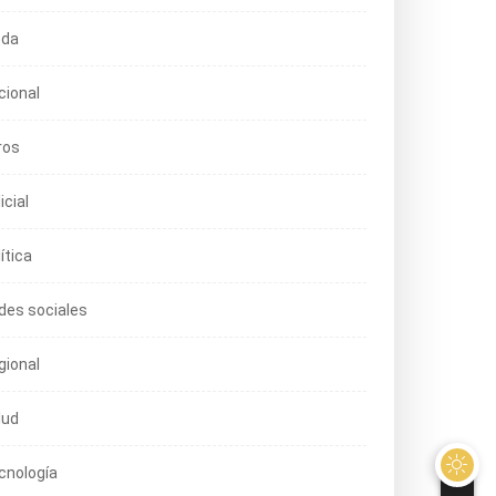
da
cional
ros
icial
ítica
des sociales
gional
lud
cnología