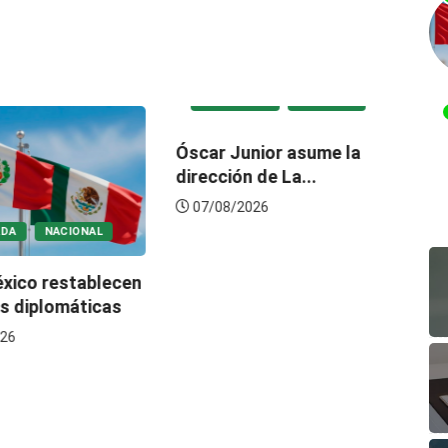
DESTACADA
NACIONAL
Óscar Junior asume la
Tr
dirección de La...
pr
tr
07/08/2026
ADA
NACIONAL
éxico restablecen
es diplomáticas
26