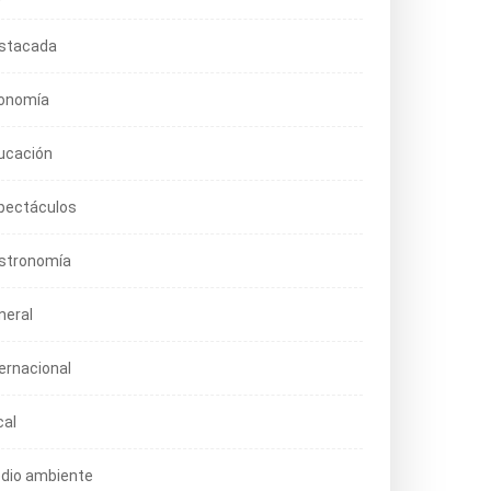
stacada
onomía
ucación
pectáculos
stronomía
neral
ternacional
cal
dio ambiente