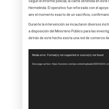
Según el informe policial, la carne obtenida en est
Hermelinda. El operativo fue reforzado con el apoyo
aire el momento exacto de un sacrificio, confirmando
Durante la intervención se incautaron diversos ins
a disposición del Ministerio Público para las inves
detrás de este hecho exista una red de comercio ileg
Reproductor
Media error: Format(s) not supported or source(s) not found
de
vídeo
Descargar archivo: https://ozonotv.com/wp-content/uploads/2025/10/23-1.