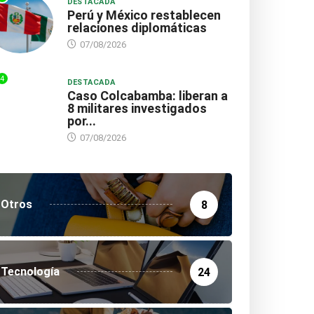
DESTACADA
Perú y México restablecen
relaciones diplomáticas
07/08/2026
DESTACADA
LOCAL
4
DESTACADA
Caso Colcabamba: liberan a
ujillo: Policía abatió a
8 militares investigados
por...
esunto delincuente
07/08/2026
as...
07/08/2026
DESTACADA
NACIONAL
Perú y México restablece
Otros
8
relaciones diplomáticas
07/08/2026
Tecnología
24