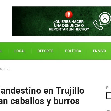
AL
LOCAL
DEPORTE
POLÍTICA
EN VIVO
estino…
andestino en Trujillo
Bu
an caballos y burros