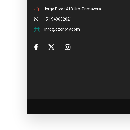
Jorge Bizet 418 Urb. Primavera
+51 949652021
info@ozonotv.com