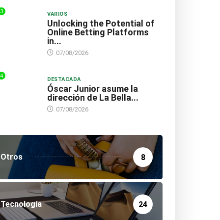
3
VARIOS
Unlocking the Potential of
Online Betting Platforms
in...
07/08/2026
4
DESTACADA
Óscar Junior asume la
dirección de La Bella...
07/08/2026
Otros
8
Tecnología
24