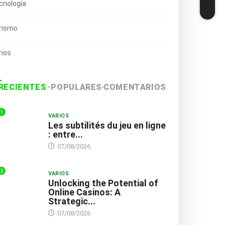
cnología
rismo
DESTACADA
LOCAL
DESTACADA
NACIONAL
rios
igen a Keiko Fujimori
Keiko Fujimori llega a
iorizar solución
Junín para supervisar...
finitiva...
31/07/2026
RECIENTES
POPULARES
COMENTARIOS
03/08/2026
1
VARIOS
Les subtilités du jeu en ligne
: entre...
07/08/2026
2
VARIOS
Unlocking the Potential of
Online Casinos: A
Strategic...
07/08/2026