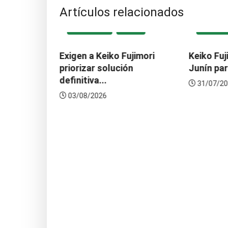
Artículos relacionados
CONOMÍA
DESTACADA
LOCAL
DESTAC
tirá US$
Exigen a Keiko Fujimori
Keiko Fuj
 el...
priorizar solución
Junín par
definitiva...
31/07/20
03/08/2026