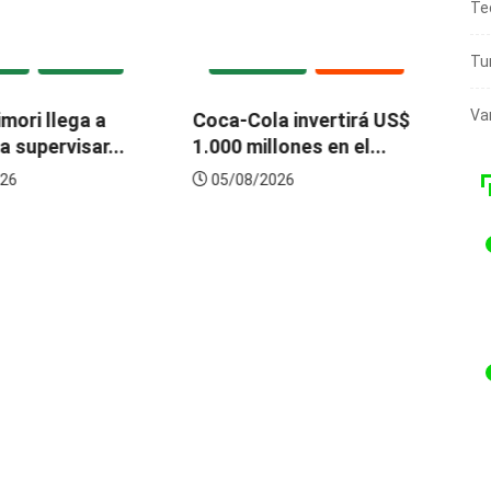
Te
Tu
ADA
NACIONAL
DESTACADA
ECONOMÍA
Va
imori llega a
Coca-Cola invertirá US$
Ex
a supervisar...
1.000 millones en el...
pr
de
26
05/08/2026