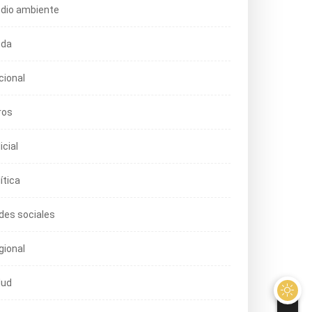
dio ambiente
da
cional
ros
icial
ítica
des sociales
gional
lud