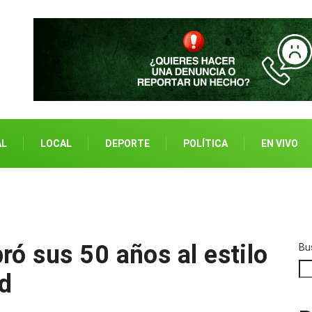
AL
LOCAL
DEPORTE
POLÍTICA
EN VIVO
…
ró sus 50 años al estilo
Bu
ad