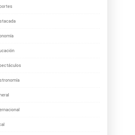
portes
stacada
onomía
ucación
pectáculos
stronomía
neral
ternacional
cal