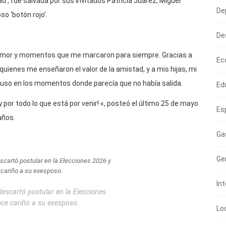
dad’, fue salvada por sus invitados Patricia Juárez, Miguel
De
so ‘botón rojo’.
De
s, amor y momentos que me marcaron para siempre. Gracias a
Ec
quienes me enseñaron el valor de la amistad, y a mis hijas, mi
cluso en los momentos donde parecía que no había salida.
Ed
 y por todo lo que está por venir! «, posteó el último 25 de mayo
Es
años.
Ga
Ge
In
 descartó postular en la Elecciones
ce cariño a su exesposo.
Lo