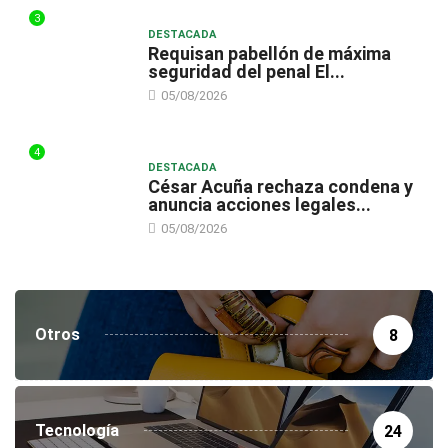
3
DESTACADA
Requisan pabellón de máxima
seguridad del penal El...
05/08/2026
4
DESTACADA
César Acuña rechaza condena y
anuncia acciones legales...
05/08/2026
Otros
8
Tecnología
24