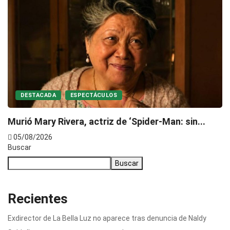
Requisan pabellón de má
penal...
05/08/2026
S
 de ‘Spider-Man: sin...
Buscar
Buscar
Recientes
Exdirector de La Bella Luz no aparece tras denuncia de Naldy