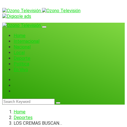
Home
Internacional
Nacional
Local
Deporte
Política
En Vivo
Home
Deportes
LOS CREMAS BUSCAN…