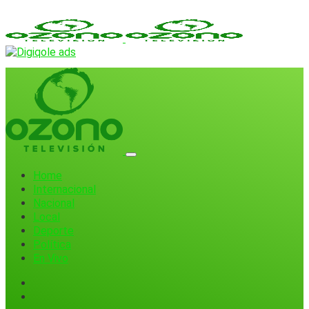
Home
Internacional
Nacional
Local
Deporte
Política
En Vivo