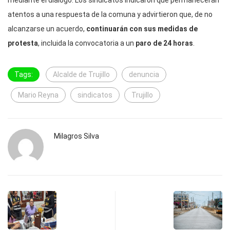
mediante el diálogo. Los sindicatos indicaron que permanecerán
atentos a una respuesta de la comuna y advirtieron que, de no
alcanzarse un acuerdo,
continuarán con sus medidas de
protesta
, incluida la convocatoria a un
paro de 24 horas
.
Tags:
Alcalde de Trujillo
denuncia
Mario Reyna
sindicatos
Trujillo
Milagros Silva