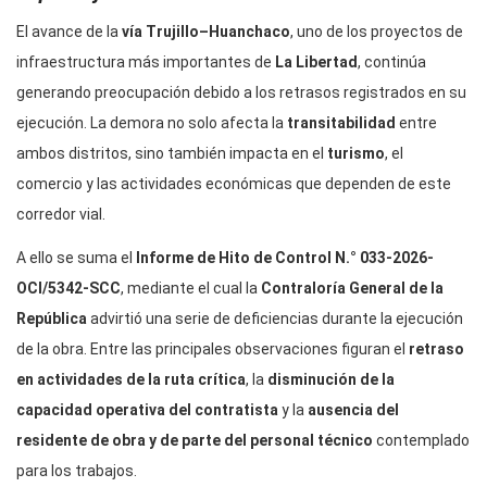
El avance de la
vía Trujillo–Huanchaco
, uno de los proyectos de
infraestructura más importantes de
La Libertad
, continúa
generando preocupación debido a los retrasos registrados en su
ejecución. La demora no solo afecta la
transitabilidad
entre
ambos distritos, sino también impacta en el
turismo
, el
comercio y las actividades económicas que dependen de este
corredor vial.
A ello se suma el
Informe de Hito de Control N.° 033-2026-
OCI/5342-SCC
, mediante el cual la
Contraloría General de la
República
advirtió una serie de deficiencias durante la ejecución
de la obra. Entre las principales observaciones figuran el
retraso
en actividades de la ruta crítica
, la
disminución de la
capacidad operativa del contratista
y la
ausencia del
residente de obra y de parte del personal técnico
contemplado
para los trabajos.