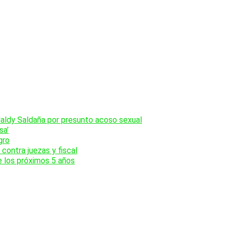
Naldy Saldaña por presunto acoso sexual
sa’
gro
contra juezas y fiscal
e los próximos 5 años