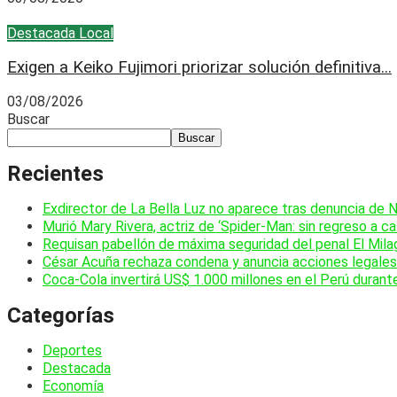
Destacada
Local
Exigen a Keiko Fujimori priorizar solución definitiva...
03/08/2026
Buscar
Buscar
Recientes
Exdirector de La Bella Luz no aparece tras denuncia de 
Murió Mary Rivera, actriz de ‘Spider-Man: sin regreso a ca
Requisan pabellón de máxima seguridad del penal El Mila
César Acuña rechaza condena y anuncia acciones legales 
Coca-Cola invertirá US$ 1.000 millones en el Perú durant
Categorías
Deportes
Destacada
Economía