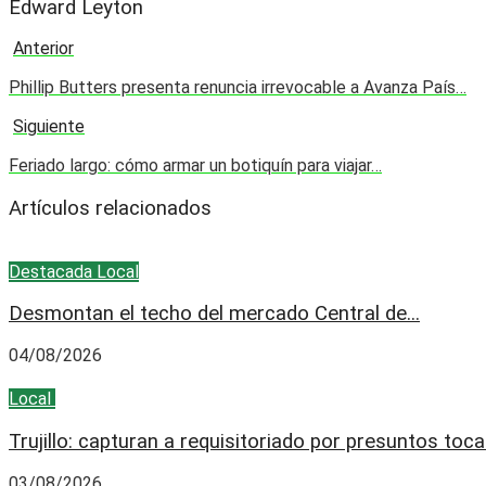
Edward Leyton
Anterior
Phillip Butters presenta renuncia irrevocable a Avanza País…
Siguiente
Feriado largo: cómo armar un botiquín para viajar…
Artículos relacionados
Destacada
Local
Desmontan el techo del mercado Central de...
04/08/2026
Local
Policial
Trujillo: capturan a requisitoriado por presuntos toca
03/08/2026