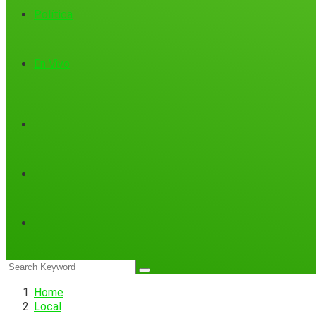
Política
En Vivo
Home
Local