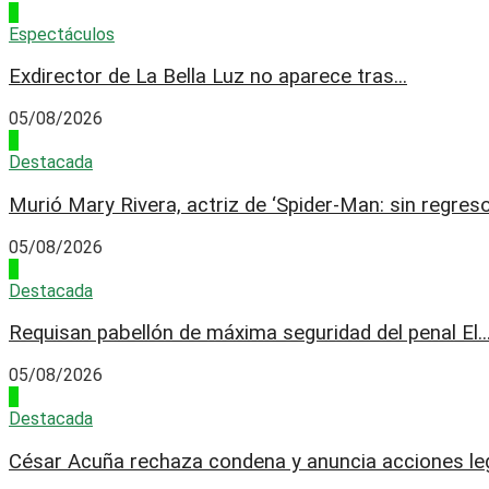
1
Espectáculos
Exdirector de La Bella Luz no aparece tras...
05/08/2026
2
Destacada
Murió Mary Rivera, actriz de ‘Spider-Man: sin regreso.
05/08/2026
3
Destacada
Requisan pabellón de máxima seguridad del penal El..
05/08/2026
4
Destacada
César Acuña rechaza condena y anuncia acciones leg