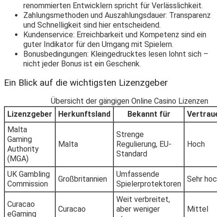
renommierten Entwicklern spricht für Verlässlichkeit.
Zahlungsmethoden und Auszahlungsdauer: Transparenz
und Schnelligkeit sind hier entscheidend.
Kundenservice: Erreichbarkeit und Kompetenz sind ein
guter Indikator für den Umgang mit Spielern.
Bonusbedingungen: Kleingedrucktes lesen lohnt sich –
nicht jeder Bonus ist ein Geschenk.
Ein Blick auf die wichtigsten Lizenzgeber
Übersicht der gängigen Online Casino Lizenzen
Lizenzgeber
Herkunftsland
Bekannt für
Vertrau
Malta
Strenge
Gaming
Malta
Regulierung, EU-
Hoch
Authority
Standard
(MGA)
UK Gambling
Umfassende
Großbritannien
Sehr ho
Commission
Spielerprotektoren
Weit verbreitet,
Curacao
Curacao
aber weniger
Mittel
eGaming