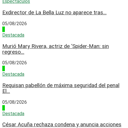
Espectáculos
Exdirector de La Bella Luz no aparece tras...
05/08/2026
2
Destacada
Murió Mary Rivera, actriz de ‘Spider-Man: sin
regreso...
05/08/2026
3
Destacada
Requisan pabellón de máxima seguridad del penal
El...
05/08/2026
4
Destacada
César Acuña rechaza condena y anuncia acciones