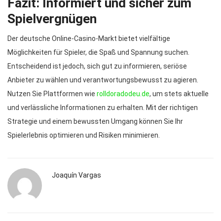
Fazit: Informiert und sicher zum
Spielvergnügen
Der deutsche Online-Casino-Markt bietet vielfältige
Möglichkeiten für Spieler, die Spaß und Spannung suchen.
Entscheidend ist jedoch, sich gut zu informieren, seriöse
Anbieter zu wählen und verantwortungsbewusst zu agieren.
Nutzen Sie Plattformen wie
rolldoradodeu.de
, um stets aktuelle
und verlässliche Informationen zu erhalten. Mit der richtigen
Strategie und einem bewussten Umgang können Sie Ihr
Spielerlebnis optimieren und Risiken minimieren.
Joaquín Vargas