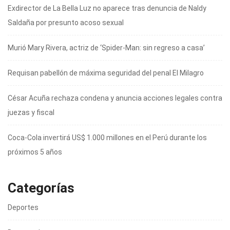
Exdirector de La Bella Luz no aparece tras denuncia de Naldy
Saldaña por presunto acoso sexual
Murió Mary Rivera, actriz de ‘Spider-Man: sin regreso a casa’
Requisan pabellón de máxima seguridad del penal El Milagro
César Acuña rechaza condena y anuncia acciones legales contra
juezas y fiscal
Coca-Cola invertirá US$ 1.000 millones en el Perú durante los
próximos 5 años
Categorías
Deportes