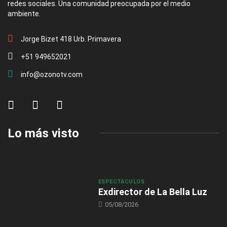
redes sociales. Una comunidad preocupada por el medio
ambiente.
Jorge Bizet 418 Urb. Primavera
+51 949652021
info@ozonotv.com
Lo más visto
ESPECTÁCULOS
Exdirector de La Bella Luz
05/08/2026