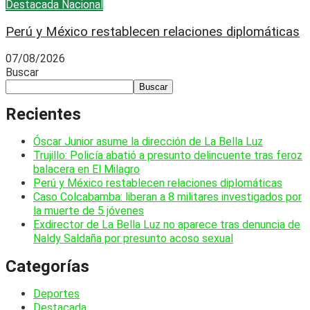
Destacada
Nacional
Perú y México restablecen relaciones diplomáticas
07/08/2026
Buscar
Buscar
Recientes
Óscar Junior asume la dirección de La Bella Luz
Trujillo: Policía abatió a presunto delincuente tras feroz
balacera en El Milagro
Perú y México restablecen relaciones diplomáticas
Caso Colcabamba: liberan a 8 militares investigados por
la muerte de 5 jóvenes
Exdirector de La Bella Luz no aparece tras denuncia de
Naldy Saldaña por presunto acoso sexual
Categorías
Deportes
Destacada