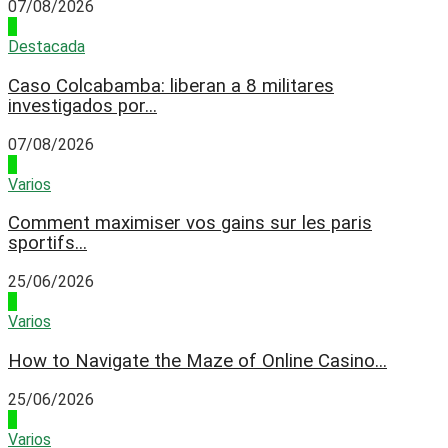
07/08/2026
4
Destacada
Caso Colcabamba: liberan a 8 militares
investigados por...
07/08/2026
1
Varios
Comment maximiser vos gains sur les paris
sportifs...
25/06/2026
2
Varios
How to Navigate the Maze of Online Casino...
25/06/2026
3
Varios