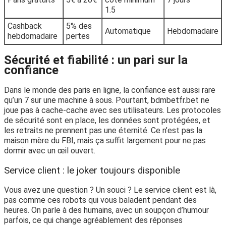
1.5
Cashback
5% des
Automatique
Hebdomadaire
hebdomadaire
pertes
Sécurité et fiabilité : un pari sur la
confiance
Dans le monde des paris en ligne, la confiance est aussi rare
qu’un 7 sur une machine à sous. Pourtant, bdmbetfr.bet ne
joue pas à cache-cache avec ses utilisateurs. Les protocoles
de sécurité sont en place, les données sont protégées, et
les retraits ne prennent pas une éternité. Ce n’est pas la
maison mère du FBI, mais ça suffit largement pour ne pas
dormir avec un œil ouvert.
Service client : le joker toujours disponible
Vous avez une question ? Un souci ? Le service client est là,
pas comme ces robots qui vous baladent pendant des
heures. On parle à des humains, avec un soupçon d’humour
parfois, ce qui change agréablement des réponses