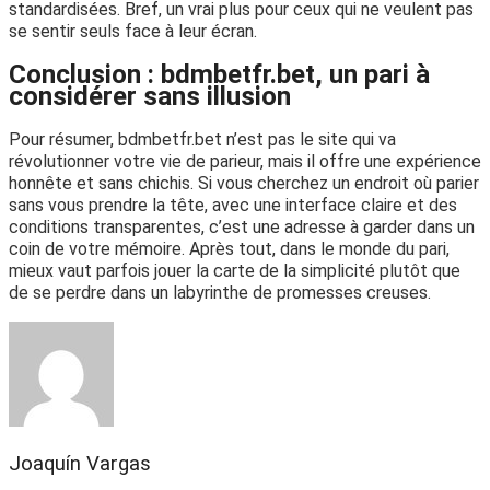
standardisées. Bref, un vrai plus pour ceux qui ne veulent pas
se sentir seuls face à leur écran.
Conclusion : bdmbetfr.bet, un pari à
considérer sans illusion
Pour résumer, bdmbetfr.bet n’est pas le site qui va
révolutionner votre vie de parieur, mais il offre une expérience
honnête et sans chichis. Si vous cherchez un endroit où parier
sans vous prendre la tête, avec une interface claire et des
conditions transparentes, c’est une adresse à garder dans un
coin de votre mémoire. Après tout, dans le monde du pari,
mieux vaut parfois jouer la carte de la simplicité plutôt que
de se perdre dans un labyrinthe de promesses creuses.
Joaquín Vargas