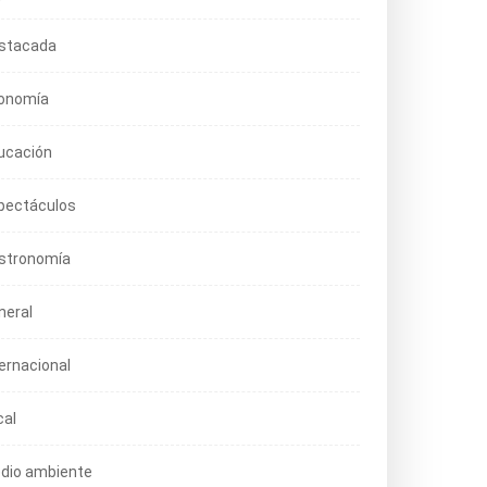
stacada
onomía
ucación
pectáculos
stronomía
neral
ternacional
cal
dio ambiente