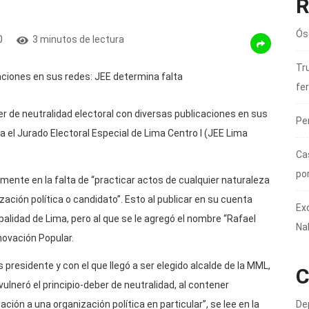
R
Ós
0
3 minutos de lectura
Tru
fer
eber de neutralidad electoral con diversas publicaciones en sus
Pe
a el Jurado Electoral Especial de Lima Centro I (JEE Lima
Ca
po
camente en la falta de “practicar actos de cualquier naturaleza
ción política o candidato”. Esto al publicar en su cuenta
Ex
palidad de Lima, pero al que se le agregó el nombre “Rafael
Na
novación Popular.
s presidente y con el que llegó a ser elegido alcalde de la MML,
C
ulneró el principio-deber de neutralidad, al contener
De
ción a una organización política en particular”, se lee en la