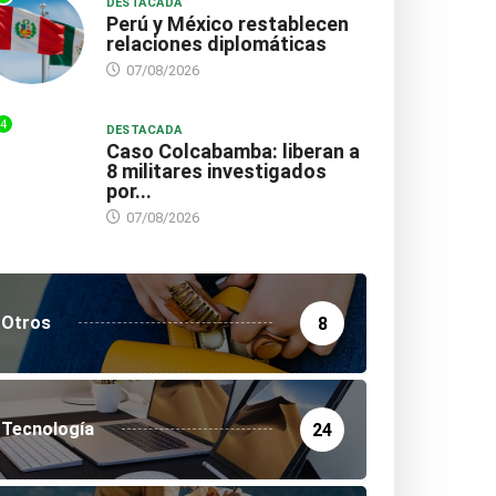
DESTACADA
Perú y México restablecen
relaciones diplomáticas
07/08/2026
4
DESTACADA
Caso Colcabamba: liberan a
8 militares investigados
por...
07/08/2026
Otros
8
Tecnología
24