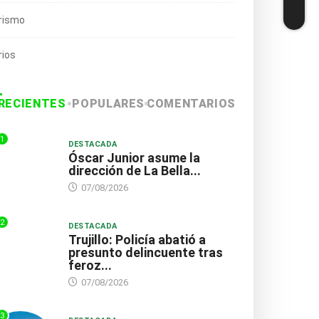
didatura de Enrique
ratifica que no asumirá...
rismo
a a...
03/07/2026
3/07/2026
rios
RECIENTES
POPULARES
COMENTARIOS
1
DESTACADA
Óscar Junior asume la
dirección de La Bella...
07/08/2026
2
DESTACADA
Trujillo: Policía abatió a
presunto delincuente tras
feroz...
07/08/2026
3