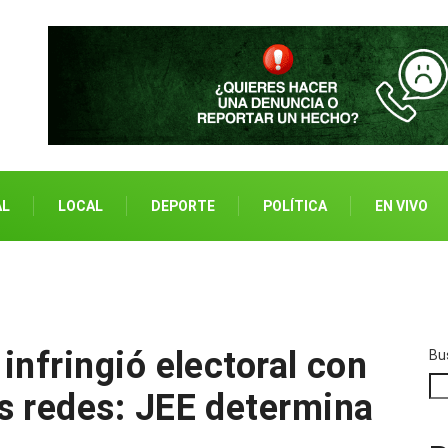
AL
LOCAL
DEPORTE
POLÍTICA
EN VIVO
infringió electoral con
Bu
s redes: JEE determina