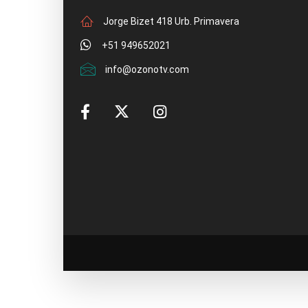
Jorge Bizet 418 Urb. Primavera
+51 949652021
info@ozonotv.com