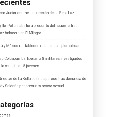
ecientes
car Junior asume la dirección de La Bella Luz
jillo: Policía abatió a presunto delincuente tras
oz balacera en El Milagro
rú y México restablecen relaciones diplomáticas
so Colcabamba: liberan a 8 militares investigados
r la muerte de 5 jóvenes
director de La Bella Luz no aparece tras denuncia de
ldy Saldaña por presunto acoso sexual
ategorías
portes