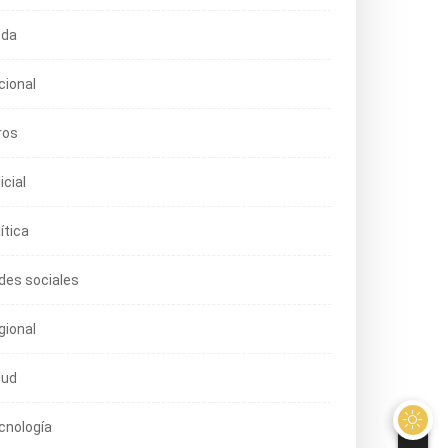
da
cional
ros
icial
ítica
des sociales
gional
lud
DESTACADA
POLÍTICA
DESTACADA
POLÍTICA
cnología
laran improcedente
Rafael López Aliaga