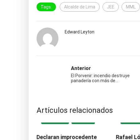
Tags:
Alcalde de Lima
JEE
MML
Edward Leyton
Anterior
El Porvenir: incendio destruye
panadería con más de…
Artículos relacionados
IONAL
DESTACADA
POLÍTICA
DESTACAD
aga podrá
Declaran improcedente
Rafael Lóp