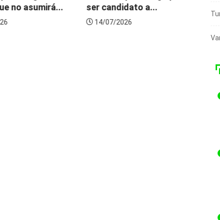
e no asumirá...
ser candidato a...
can
Tu
Alv
6
14/07/2026
1
Va