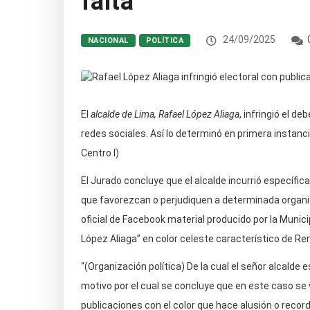
falta
24/09/2025
NACIONAL
POLÍTICA
El
alcalde de Lima, Rafael López Ali
a
ga
, infringió el d
redes sociales. Así lo determinó en primera instanci
Centro I)
El Jurado concluye que
el alcalde incurrió específi
que favorezcan o perjudiquen a determinada organiza
oficial de Facebook material producido por la Munici
López Aliaga” en color celeste característico de Re
“(Organización política) De la cual el señor alcalde e
motivo por el cual se concluye que en este caso se v
publicaciones con el color que hace alusión o recorda