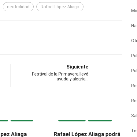
neutralidad
Rafael López Aliaga
Mo
Na
Ot
Pol
Siguiente
Pol
Festival de la Primavera llevó
ayuda y alegría…
Re
Re
Sa
A
POLÍTICA
DESTACADA
NACIONAL
Te
ez Aliaga
Rafael López Aliaga podrá
Dec