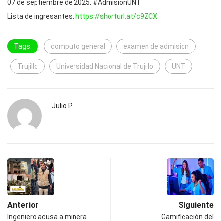
07 de septiembre de 2025. #AdmisiónUNT
Lista de ingresantes:
https://shorturl.at/c9ZCX
Tags:
computo general
examen de admision
Trujillo
Universidad Nacional de Trujillo
UNT
Julio P.
Anterior
Siguiente
Ingeniero acusa a minera
Gamificación del