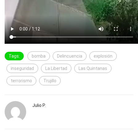
Tags:
bomba
Delincuencia
explosión
inseguridad
La Libertad
Las Quintanas
terrorismo
Trujillo
Julio P.