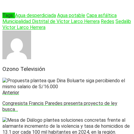
Tags:
Agua desperdiciada
Agua potable
Capa asfáltica
Municipalidad Distrital de Víctor Larco Herrera
Redes
Sedalib
Víctor Larco Herrera
Ozono Televisión
Anterior
Congresista Francis Paredes presenta proyecto de ley
busca…