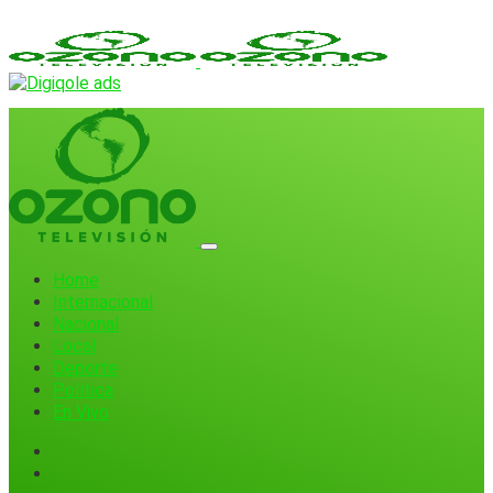
Home
Internacional
Nacional
Local
Deporte
Política
En Vivo