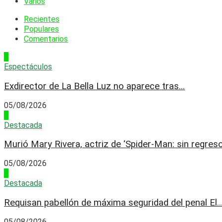
Varios
Recientes
Populares
Comentarios
1
Espectáculos
Exdirector de La Bella Luz no aparece tras...
05/08/2026
2
Destacada
Murió Mary Rivera, actriz de ‘Spider-Man: sin regreso.
05/08/2026
3
Destacada
Requisan pabellón de máxima seguridad del penal El..
05/08/2026