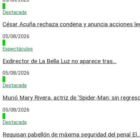
4
Destacada
César Acuña rechaza condena y anuncia acciones leg
05/08/2026
1
Espectáculos
Exdirector de La Bella Luz no aparece tras...
05/08/2026
2
Destacada
Murió Mary Rivera, actriz de ‘Spider-Man: sin regreso.
05/08/2026
3
Destacada
Requisan pabellón de máxima seguridad del penal El..