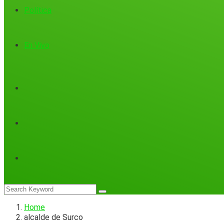
Política
En Vivo
Home
alcalde de Surco