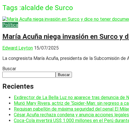
Tags :alcalde de Surco
Política
María Acuña niega invasión en Surco y d
Edward Leyton
15/07/2025
La congresista María Acuña, presidenta de la Subcomisión de 
Buscar
Buscar
Recientes
Exdirector de La Bella Luz no aparece tras denuncia de 
Murió Mary Rivera, actriz de ‘Spider-Man: sin regreso a ca
Requisan pabellón de máxima seguridad del penal El Mila
César Acuña rechaza condena y anuncia acciones legales 
Coca-Cola invertirá US$ 1.000 millones en el Perú durant