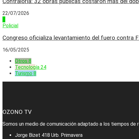
Contraloría: 32 obras públicas costaron más del dobl
22/07/2026
4
Policial
Congreso oficializa levantamiento del fuero contra F
16/05/2025
Otros
8
Tecnología
24
Turismo
8
OZONO TV
Somos un medio de comunicación adaptado a los tiempos de r
Jorge Bizet 418 Urb. Primavera