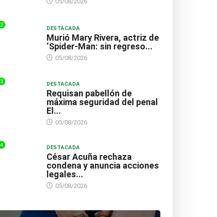
05/08/2026
2
DESTACADA
Murió Mary Rivera, actriz de
‘Spider-Man: sin regreso...
05/08/2026
3
DESTACADA
Requisan pabellón de
máxima seguridad del penal
El...
05/08/2026
4
DESTACADA
César Acuña rechaza
condena y anuncia acciones
legales...
05/08/2026