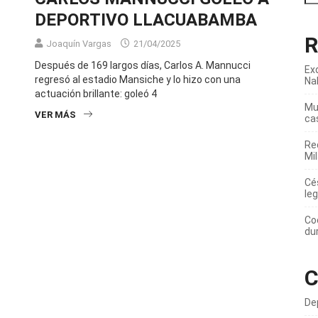
DEPORTIVO LLACUABAMBA
R
Joaquín Vargas
21/04/2025
Después de 169 largos días, Carlos A. Mannucci
Ex
regresó al estadio Mansiche y lo hizo con una
Na
actuación brillante: goleó 4
Mur
VER MÁS
ca
Re
Mi
Cé
leg
Co
du
C
De