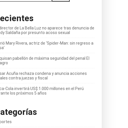
ecientes
director de La Bella Luz no aparece tras denuncia de
ldy Saldaña por presunto acoso sexual
ió Mary Rivera, actriz de ‘Spider-Man: sin regreso a
sa’
quisan pabellón de máxima seguridad del penal El
lagro
sar Acuña rechaza condena y anuncia acciones
ales contra juezas y fiscal
ca-Cola invertirá US$ 1.000 millones en el Perú
rante los próximos 5 años
ategorías
portes