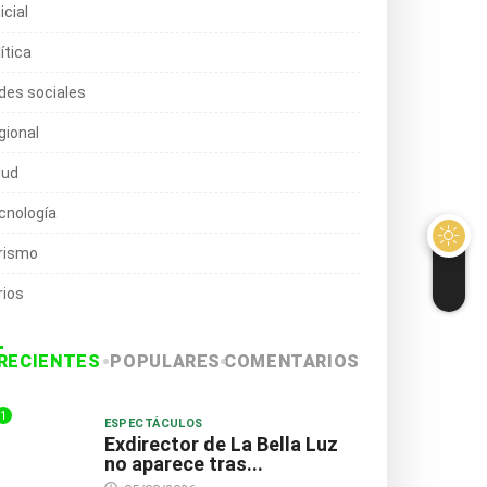
icial
ítica
des sociales
gional
lud
cnología
rismo
rios
RECIENTES
POPULARES
COMENTARIOS
1
ESPECTÁCULOS
Exdirector de La Bella Luz
no aparece tras...