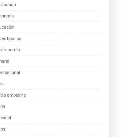
stacada
onomía
ucación
pectáculos
stronomía
neral
ternacional
cal
dio ambiente
da
cional
ros