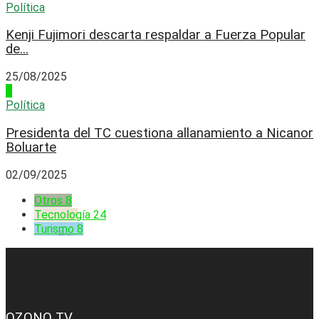
Política
Kenji Fujimori descarta respaldar a Fuerza Popular
de...
25/08/2025
4
Política
Presidenta del TC cuestiona allanamiento a Nicanor
Boluarte
02/09/2025
Otros
8
Tecnología
24
Turismo
8
OZONO TV