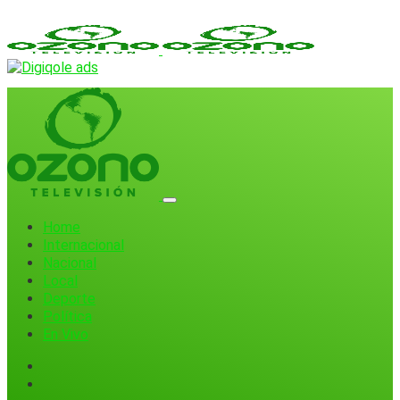
Home
Internacional
Nacional
Local
Deporte
Política
En Vivo