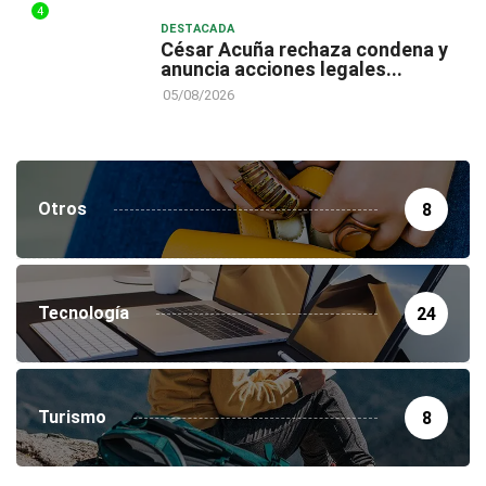
4
DESTACADA
César Acuña rechaza condena y
anuncia acciones legales...
05/08/2026
Otros
8
Tecnología
24
Turismo
8