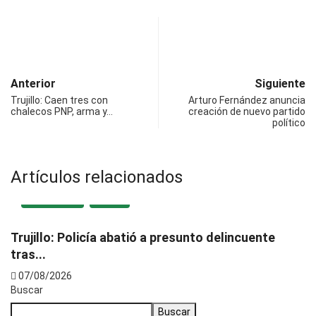
Anterior
Siguiente
Trujillo: Caen tres con
Arturo Fernández anuncia
chalecos PNP, arma y…
creación de nuevo partido
político
Artículos relacionados
DESTACADA
LOCAL
Trujillo: Policía abatió a presunto delincuente
D
tras...
07/08/2026
Buscar
Buscar