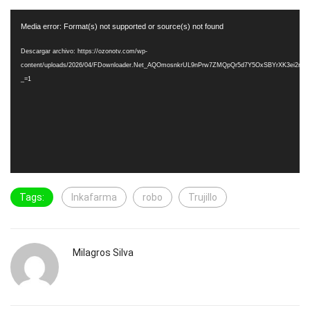
Reproductor
Media error: Format(s) not supported or source(s) not found
de
vídeo
Descargar archivo: https://ozonotv.com/wp-
content/uploads/2026/04/FDownloader.Net_AQOmosnkrUL9nPrw7ZMQpQr5d7Y5OxSBYrXK3ei
_=1
Tags:
Inkafarma
robo
Trujillo
Milagros Silva