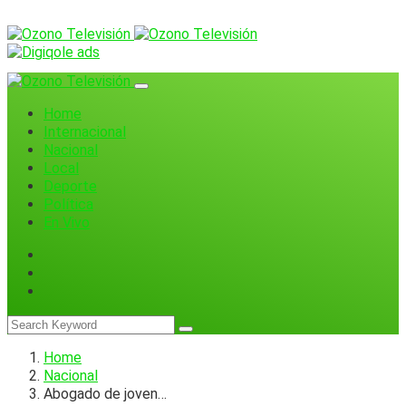
Home
Internacional
Nacional
Local
Deporte
Política
En Vivo
Home
Nacional
Abogado de joven…