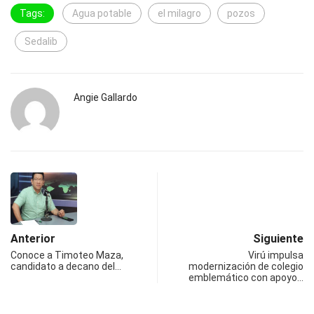
Tags:
Agua potable
el milagro
pozos
Sedalib
Angie Gallardo
Anterior
Siguiente
Conoce a Timoteo Maza,
Virú impulsa
candidato a decano del…
modernización de colegio
emblemático con apoyo…