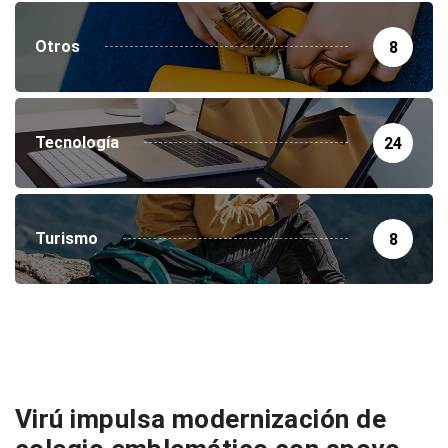
Otros
8
Tecnología
24
Turismo
8
Virú impulsa modernización de