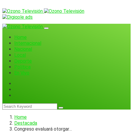
Home
Internacional
Nacional
Local
Deporte
Política
En Vivo
Home
Destacada
Congreso evaluará otorgar…