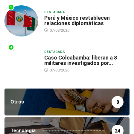
3
DESTACADA
Perú y México restablecen
relaciones diplomáticas
07/08/2026
4
DESTACADA
Caso Colcabamba: liberan a 8
militares investigados por...
07/08/2026
Otros
8
Tecnología
24