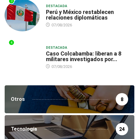
3
DESTACADA
Perú y México restablecen
relaciones diplomáticas
07/08/2026
4
DESTACADA
Caso Colcabamba: liberan a 8
militares investigados por...
07/08/2026
Otros
8
Tecnología
24