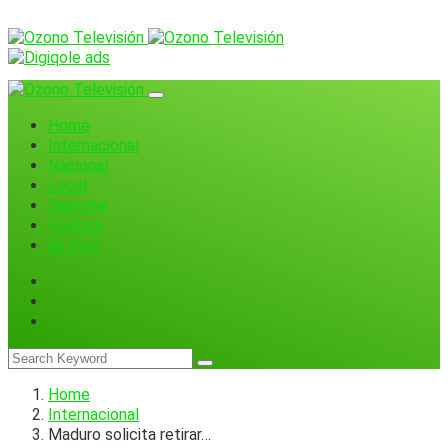
Home
Internacional
Nacional
Local
Deporte
Política
En Vivo
Home
Internacional
Maduro solicita retirar…