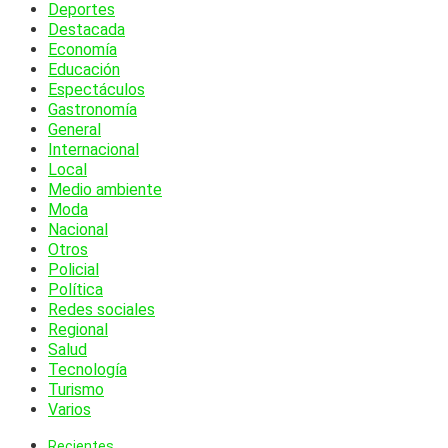
Deportes
Destacada
Economía
Educación
Espectáculos
Gastronomía
General
Internacional
Local
Medio ambiente
Moda
Nacional
Otros
Policial
Política
Redes sociales
Regional
Salud
Tecnología
Turismo
Varios
Recientes