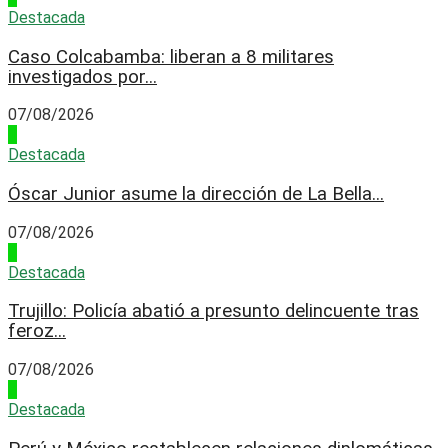
Destacada
Caso Colcabamba: liberan a 8 militares
investigados por...
07/08/2026
1
Destacada
Óscar Junior asume la dirección de La Bella...
07/08/2026
2
Destacada
Trujillo: Policía abatió a presunto delincuente tras
feroz...
07/08/2026
3
Destacada