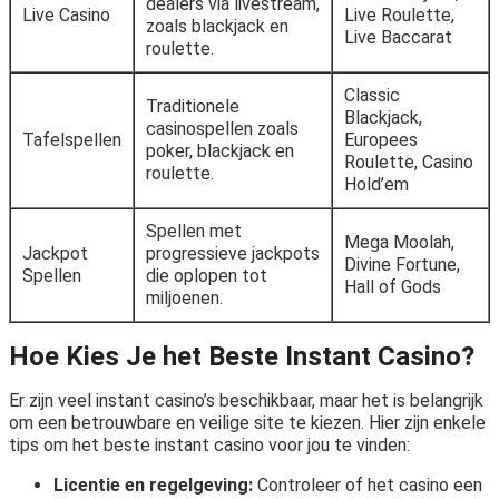
dealers via livestream,
Live Casino
Live Roulette,
zoals blackjack en
Live Baccarat
roulette.
Classic
Traditionele
Blackjack,
casinospellen zoals
Tafelspellen
Europees
poker, blackjack en
Roulette, Casino
roulette.
Hold’em
Spellen met
Mega Moolah,
Jackpot
progressieve jackpots
Divine Fortune,
Spellen
die oplopen tot
Hall of Gods
miljoenen.
Hoe Kies Je het Beste Instant Casino?
Er zijn veel instant casino’s beschikbaar, maar het is belangrijk
om een betrouwbare en veilige site te kiezen. Hier zijn enkele
tips om het beste instant casino voor jou te vinden:
Licentie en regelgeving:
Controleer of het casino een