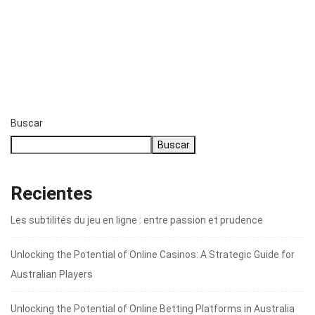
Buscar
Buscar
Recientes
Les subtilités du jeu en ligne : entre passion et prudence
Unlocking the Potential of Online Casinos: A Strategic Guide for
Australian Players
Unlocking the Potential of Online Betting Platforms in Australia