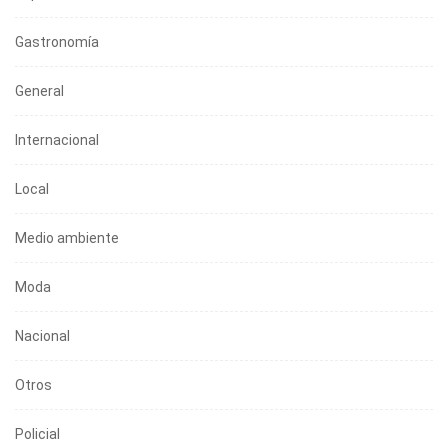
Gastronomía
General
Internacional
Local
Medio ambiente
Moda
Nacional
Otros
Policial