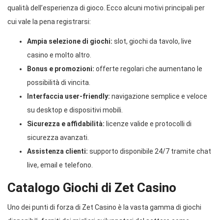
qualità dell’esperienza di gioco. Ecco alcuni motivi principali per
cui vale la pena registrarsi:
Ampia selezione di giochi:
slot, giochi da tavolo, live
casino e molto altro.
Bonus e promozioni:
offerte regolari che aumentano le
possibilità di vincita.
Interfaccia user-friendly:
navigazione semplice e veloce
su desktop e dispositivi mobili.
Sicurezza e affidabilità:
licenze valide e protocolli di
sicurezza avanzati.
Assistenza clienti:
supporto disponibile 24/7 tramite chat
live, email e telefono.
Catalogo Giochi di Zet Casino
Uno dei punti di forza di Zet Casino è la vasta gamma di giochi