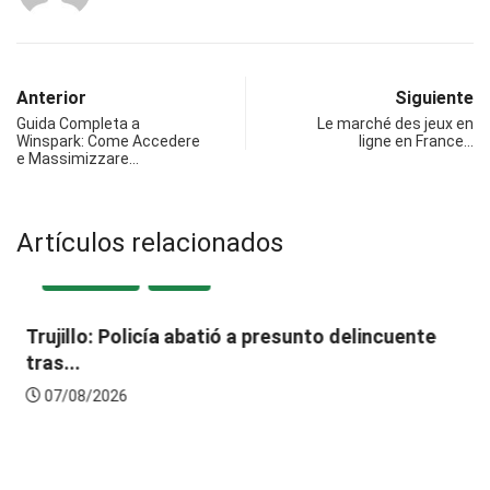
Anterior
Siguiente
Guida Completa a
Le marché des jeux en
Winspark: Come Accedere
ligne en France…
e Massimizzare…
Artículos relacionados
DESTACADA
LOCAL
Trujillo: Policía abatió a presunto delincuente
tras...
07/08/2026