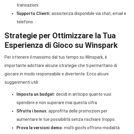
transazioni.
Supporto Clienti:
assistenza disponibile via chat, email e
telefono.
Strategie per Ottimizzare la Tua
Esperienza di Gioco su Winspark
Per ottenere il massimo dal tuo tempo su Winspark, è
importante adottare alcune strategie che ti permettano di
giocare in modo responsabile e divertente. Ecco alcuni
suggerimenti utili:
Imposta un budget:
decidi in anticipo quanto vuoi
spendere e non superare mai questa cifra.
Sfrutta i bonus:
approfitta delle promozioni per
aumentare le tue possibilità senza rischiare troppo.
Prova le versioni demo:
molti giochi offrono modalità