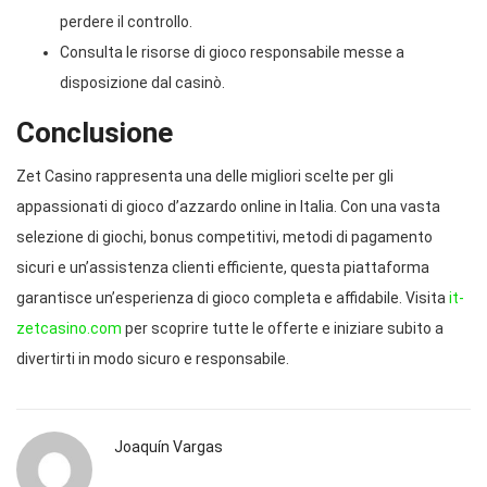
perdere il controllo.
Consulta le risorse di gioco responsabile messe a
disposizione dal casinò.
Conclusione
Zet Casino rappresenta una delle migliori scelte per gli
appassionati di gioco d’azzardo online in Italia. Con una vasta
selezione di giochi, bonus competitivi, metodi di pagamento
sicuri e un’assistenza clienti efficiente, questa piattaforma
garantisce un’esperienza di gioco completa e affidabile. Visita
it-
zetcasino.com
per scoprire tutte le offerte e iniziare subito a
divertirti in modo sicuro e responsabile.
Joaquín Vargas