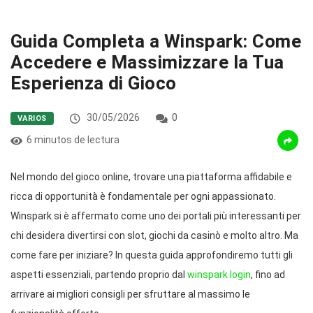
Guida Completa a Winspark: Come
Accedere e Massimizzare la Tua
Esperienza di Gioco
30/05/2026
0
VARIOS
6 minutos de lectura
Nel mondo del gioco online, trovare una piattaforma affidabile e
ricca di opportunità è fondamentale per ogni appassionato.
Winspark si è affermato come uno dei portali più interessanti per
chi desidera divertirsi con slot, giochi da casinò e molto altro. Ma
come fare per iniziare? In questa guida approfondiremo tutti gli
aspetti essenziali, partendo proprio dal
winspark login
, fino ad
arrivare ai migliori consigli per sfruttare al massimo le