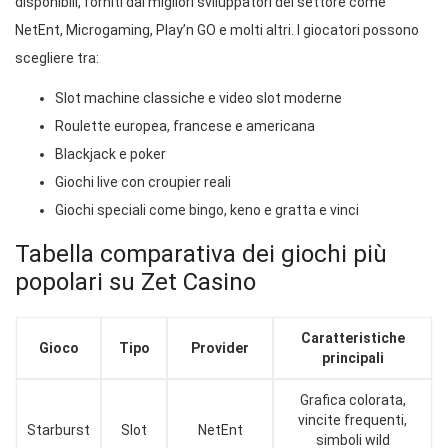
disponibili, forniti dai migliori sviluppatori del settore come
NetEnt, Microgaming, Play’n GO e molti altri. I giocatori possono
scegliere tra:
Slot machine classiche e video slot moderne
Roulette europea, francese e americana
Blackjack e poker
Giochi live con croupier reali
Giochi speciali come bingo, keno e gratta e vinci
Tabella comparativa dei giochi più
popolari su Zet Casino
Caratteristiche
Gioco
Tipo
Provider
principali
Grafica colorata,
vincite frequenti,
Starburst
Slot
NetEnt
simboli wild