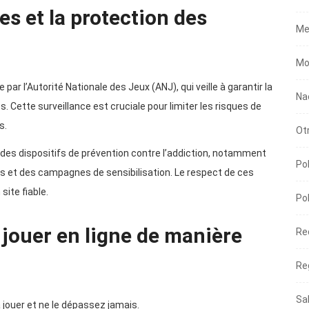
s et la protection des
Me
Mo
par l’Autorité Nationale des Jeux (ANJ), qui veille à garantir la
Na
. Cette surveillance est cruciale pour limiter les risques de
s.
Ot
e des dispositifs de prévention contre l’addiction, notamment
Pol
ôts et des campagnes de sensibilisation. Le respect de ces
ite fiable.
Pol
 jouer en ligne de manière
Re
Re
Sa
jouer et ne le dépassez jamais.