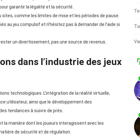
ur garantir la légalité et la sécurité.
Te
es sites, comme les limites de mise et les périodes de pause.
iés au jeu compulsif et n’hésitez pas à demander de l’aide si
Tu
Va
t rester un divertissement, pas une source de revenus.
ons dans l’industrie des jeux
ons technologiques. L’intégration de la réalité virtuelle,
ience utilisateur, ainsi que le développement des
s tendances à suivre de près.
la manière dont les joueurs interagissent avec les
tière de sécurité et de régulation.