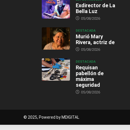
Exdirector de La
Bella Luz
05/08/2026
DESTACADA
Murió Mary
Rivera, actriz de
05/08/2026
DESTACADA
Requisan
pabellón de
máxima
seguridad
05/08/2026
© 2025, Powered by MDIGITAL