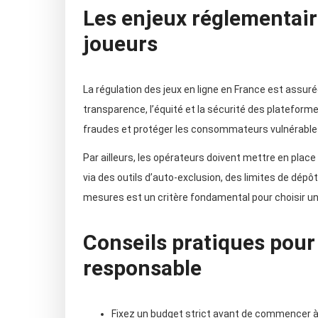
Les enjeux réglementaire
joueurs
La régulation des jeux en ligne en France est assurée 
transparence, l’équité et la sécurité des plateformes
fraudes et protéger les consommateurs vulnérable
Par ailleurs, les opérateurs doivent mettre en plac
via des outils d’auto-exclusion, des limites de dép
mesures est un critère fondamental pour choisir un s
Conseils pratiques pour
responsable
Fixez un budget strict avant de commencer à 