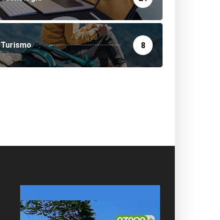
penal...
05/08/2026
05/08/2026
Turismo
8