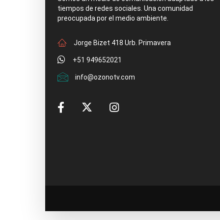
tiempos de redes sociales. Una comunidad
preocupada por el medio ambiente.
Jorge Bizet 418 Urb. Primavera
+51 949652021
info@ozonotv.com