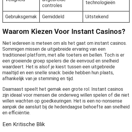
technologieën
controles
Gebruiksgemak
Gemiddeld
Uitstekend
Waarom Kiezen Voor Instant Casinos?
Niet iedereen is meteen om als het gaat om instant casinos.
Sommigen missen de uitgebreide ervaring van een
traditioneel platform, met alle toeters en bellen. Toch is er
een groeiende groep spelers die de eenvoud en snelheid
waardeert. Het is alsof je kiest tussen een uitgebreide
maaltijd en een snelle snack: beide hebben hun plaats,
afhankelijk van je stemming en tijd.
Daarnaast speelt het gemak een grote rol. Instant casinos
zijn ideaal voor mensen die onderweg willen spelen of die niet
willen wachten op goedkeuringen. Het is een no-nonsense
aanpak die aansluit bij de hedendaagse behoefte aan snelheid
en efficiëntie.
Een Kritische Blik