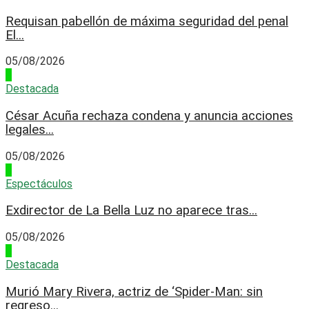
Requisan pabellón de máxima seguridad del penal
El...
05/08/2026
4
Destacada
César Acuña rechaza condena y anuncia acciones
legales...
05/08/2026
1
Espectáculos
Exdirector de La Bella Luz no aparece tras...
05/08/2026
2
Destacada
Murió Mary Rivera, actriz de ‘Spider-Man: sin
regreso...