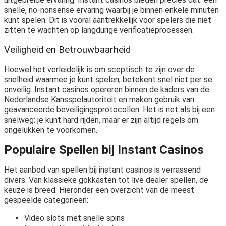
snelle, no-nonsense ervaring waarbij je binnen enkele minuten
kunt spelen. Dit is vooral aantrekkelijk voor spelers die niet
zitten te wachten op langdurige verificatieprocessen.
Veiligheid en Betrouwbaarheid
Hoewel het verleidelijk is om sceptisch te zijn over de
snelheid waarmee je kunt spelen, betekent snel niet per se
onveilig. Instant casinos opereren binnen de kaders van de
Nederlandse Kansspelautoriteit en maken gebruik van
geavanceerde beveiligingsprotocollen. Het is net als bij een
snelweg: je kunt hard rijden, maar er zijn altijd regels om
ongelukken te voorkomen.
Populaire Spellen bij Instant Casinos
Het aanbod van spellen bij instant casinos is verrassend
divers. Van klassieke gokkasten tot live dealer spellen, de
keuze is breed. Hieronder een overzicht van de meest
gespeelde categorieën:
Video slots met snelle spins