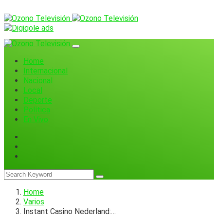
Home
Internacional
Nacional
Local
Deporte
Política
En Vivo
Home
Varios
Instant Casino Nederland:…