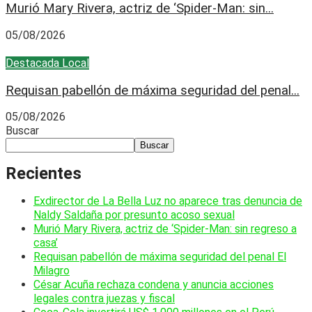
Murió Mary Rivera, actriz de ‘Spider-Man: sin...
05/08/2026
Destacada
Local
Requisan pabellón de máxima seguridad del penal...
05/08/2026
Buscar
Buscar
Recientes
Exdirector de La Bella Luz no aparece tras denuncia de
Naldy Saldaña por presunto acoso sexual
Murió Mary Rivera, actriz de ‘Spider-Man: sin regreso a
casa’
Requisan pabellón de máxima seguridad del penal El
Milagro
César Acuña rechaza condena y anuncia acciones
legales contra juezas y fiscal