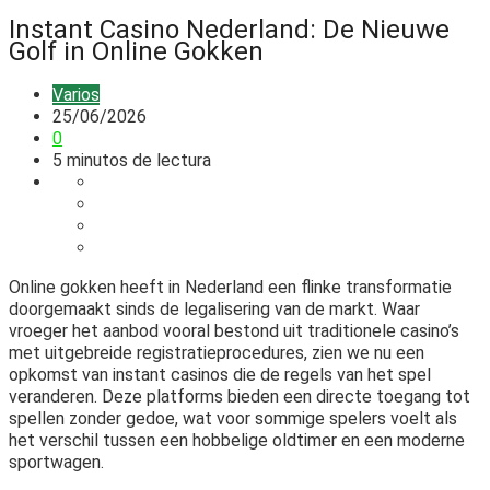
Instant Casino Nederland: De Nieuwe
Golf in Online Gokken
Varios
25/06/2026
0
5 minutos de lectura
Online gokken heeft in Nederland een flinke transformatie
doorgemaakt sinds de legalisering van de markt. Waar
vroeger het aanbod vooral bestond uit traditionele casino’s
met uitgebreide registratieprocedures, zien we nu een
opkomst van instant casinos die de regels van het spel
veranderen. Deze platforms bieden een directe toegang tot
spellen zonder gedoe, wat voor sommige spelers voelt als
het verschil tussen een hobbelige oldtimer en een moderne
sportwagen.