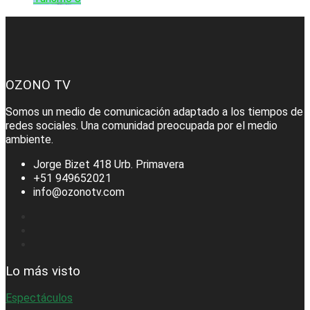
OZONO TV
Somos un medio de comunicación adaptado a los tiempos de
redes sociales. Una comunidad preocupada por el medio
ambiente.
Jorge Bizet 418 Urb. Primavera
+51 949652021
info@ozonotv.com
Lo más visto
Espectáculos